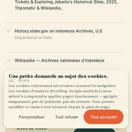
Tickets & Exploring Jakarta's Historical Sites, 2025,
Tripomatic & Wikipedia ,
History.state.gov on Indonesia Archives, U.S
Department of State
Wikipedia — Archives nationales d'Indonésie
Une petite demande au sujet des cookies.
DERNIÈRE RÉVISION :
APRIL 2026
UE · RGPD
Recherché à partir de Wikidata, Wikipédia et de sources
Les cookies strictement nécessaires assurent la navigation.
Les cookies d'analyse (PostHog, Google Analytics) nous
officielles · vérifié ·
Comment nous créons nos guides →
aident à comprendre quelles pages fonctionnent — agrégés
uniquement, pas de publicité, pas de revente. Vous pouvez
modifier ce choix à tout moment depuis le pied de page.
Explorer les
Tout accepter
Personnaliser
Tout refuser
environs