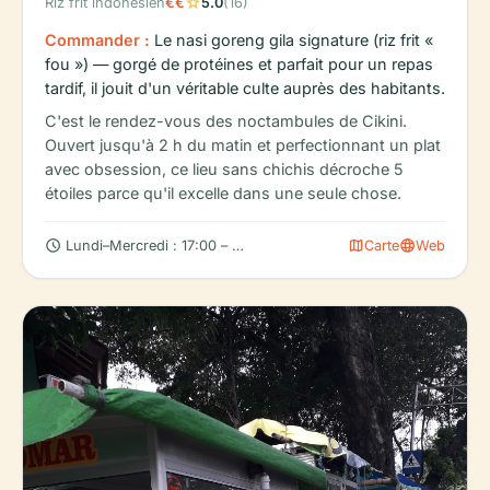
star
Riz frit indonésien
€€
5.0
(16)
Commander :
Le nasi goreng gila signature (riz frit «
fou ») — gorgé de protéines et parfait pour un repas
tardif, il jouit d'un véritable culte auprès des habitants.
C'est le rendez-vous des noctambules de Cikini.
Ouvert jusqu'à 2 h du matin et perfectionnant un plat
avec obsession, ce lieu sans chichis décroche 5
étoiles parce qu'il excelle dans une seule chose.
schedule
map
language
Lundi–Mercredi : 17:00 – 02:00
Carte
Web