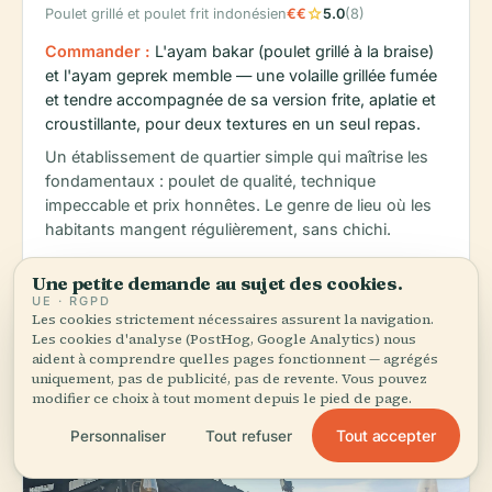
star
Poulet grillé et poulet frit indonésien
€€
5.0
(8)
Commander :
L'ayam bakar (poulet grillé à la braise)
et l'ayam geprek memble — une volaille grillée fumée
et tendre accompagnée de sa version frite, aplatie et
croustillante, pour deux textures en un seul repas.
Un établissement de quartier simple qui maîtrise les
fondamentaux : poulet de qualité, technique
impeccable et prix honnêtes. Le genre de lieu où les
habitants mangent régulièrement, sans chichi.
Une petite demande au sujet des cookies.
schedule
map
Lundi–Mercredi : 10:30 – 22:00
Carte
UE · RGPD
Les cookies strictement nécessaires assurent la navigation.
Les cookies d'analyse (PostHog, Google Analytics) nous
aident à comprendre quelles pages fonctionnent — agrégés
uniquement, pas de publicité, pas de revente. Vous pouvez
modifier ce choix à tout moment depuis le pied de page.
Tout accepter
Personnaliser
Tout refuser