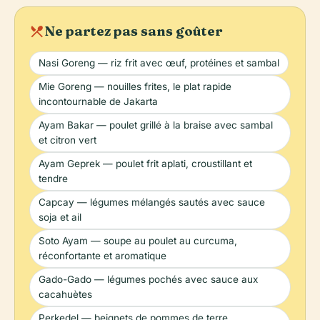
local_dining
Ne partez pas sans goûter
Nasi Goreng — riz frit avec œuf, protéines et sambal
Mie Goreng — nouilles frites, le plat rapide
incontournable de Jakarta
Ayam Bakar — poulet grillé à la braise avec sambal
et citron vert
Ayam Geprek — poulet frit aplati, croustillant et
tendre
Capcay — légumes mélangés sautés avec sauce
soja et ail
Soto Ayam — soupe au poulet au curcuma,
réconfortante et aromatique
Gado-Gado — légumes pochés avec sauce aux
cacahuètes
Perkedel — beignets de pommes de terre,