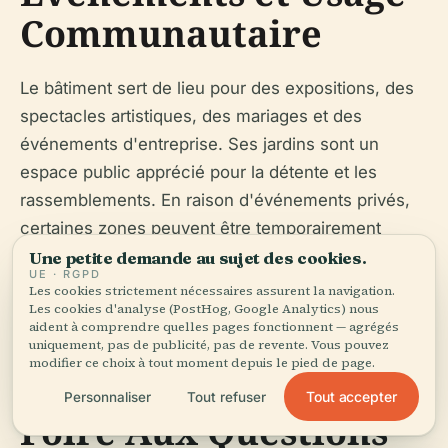
Communautaire
Le bâtiment sert de lieu pour des expositions, des
spectacles artistiques, des mariages et des
événements d'entreprise. Ses jardins sont un
espace public apprécié pour la détente et les
rassemblements. En raison d'événements privés,
certaines zones peuvent être temporairement
fermées au public – vérifiez le programme à
Une petite demande au sujet des cookies.
UE · RGPD
l'avance.
Les cookies strictement nécessaires assurent la navigation.
Les cookies d'analyse (PostHog, Google Analytics) nous
aident à comprendre quelles pages fonctionnent — agrégés
uniquement, pas de publicité, pas de revente. Vous pouvez
modifier ce choix à tout moment depuis le pied de page.
Tout accepter
Personnaliser
Tout refuser
Foire Aux Questions