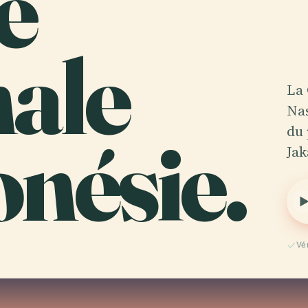
e
nale
La 
Nas
nésie.
du 
Jak
Vé