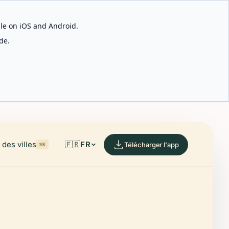
able on iOS and Android.
de.
des villes
🇫🇷
FR
Télécharger l'app
⌘K