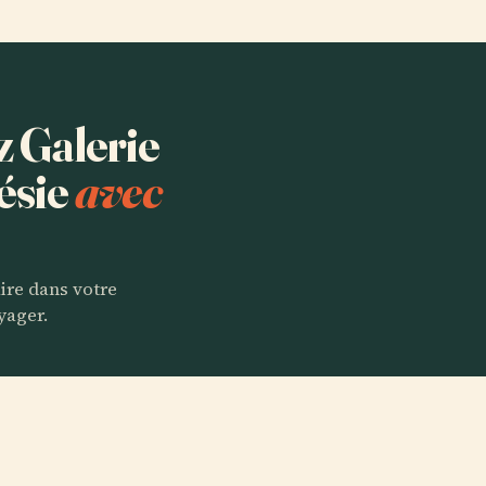
z Galerie
ésie
avec
aire dans votre
yager.