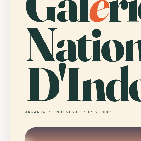
Gal
e
ri
Natio
D'Indo
JAKARTA
INDONÉSIE
6° S · 106° E