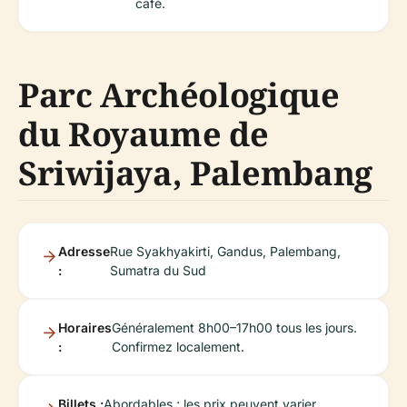
café.
Parc Archéologique
du Royaume de
Sriwijaya, Palembang
Adresse
Rue Syakhyakirti, Gandus, Palembang,
:
Sumatra du Sud
Horaires
Généralement 8h00–17h00 tous les jours.
:
Confirmez localement.
Billets :
Abordables ; les prix peuvent varier.