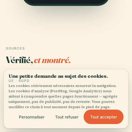
SOURCES
Vérifié,
et montré.
Recherché et rédigé par l'équipe éditoriale d'Audiala à
Une petite demande au sujet des cookies.
partir d'archives historiques, d'archives architecturales
UE · RGPD
Les cookies strictement nécessaires assurent la navigation.
et de connaissances locales.
Les cookies d'analyse (PostHog, Google Analytics) nous
aident à comprendre quelles pages fonctionnent — agrégés
Dernière révision : April 2026
uniquement, pas de publicité, pas de revente. Vous pouvez
modifier ce choix à tout moment depuis le pied de page.
Kompas Article on Kedukan Bukit Inscription, 2021,
Tout accepter
Personnaliser
Tout refuser