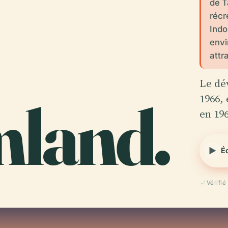
de T
récr
Indo
envi
attr
Le dé
land.
1966, 
en 19
É
Vérifi