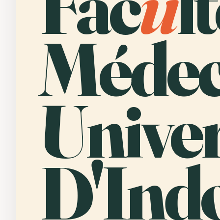
Fac
u
l
Médec
Univer
D'Indo