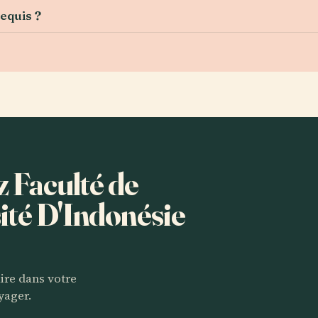
requis ?
z Faculté de
ité D'Indonésie
aire dans votre
yager.