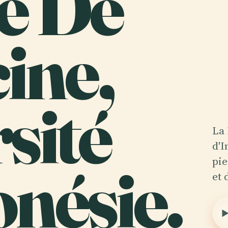
té De
ine,
sité
La 
d'I
nésie.
pie
et 