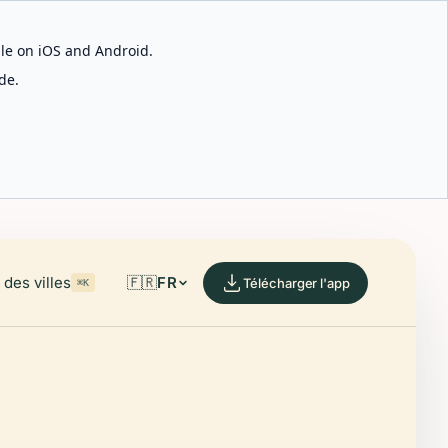
able on iOS and Android.
de.
des villes
🇫🇷
FR
Télécharger l'app
⌘K