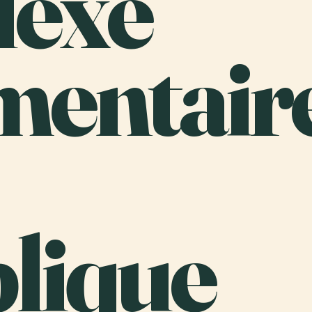
lexe
mentair
lique