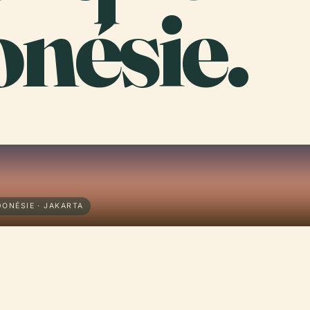
nésie.
ONÉSIE · JAKARTA