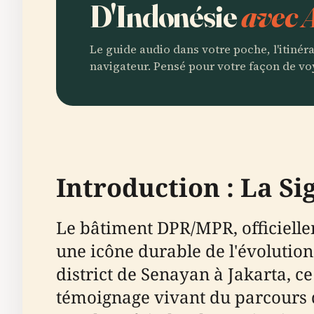
D'Indonésie
avec 
Le guide audio dans votre poche, l'itinér
navigateur. Pensé pour votre façon de vo
Introduction : La S
Le bâtiment DPR/MPR, officiell
une icône durable de l'évolution 
district de Senayan à Jakarta, ce
témoignage vivant du parcours d