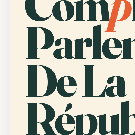
Com
p
Parle
De La
Répub