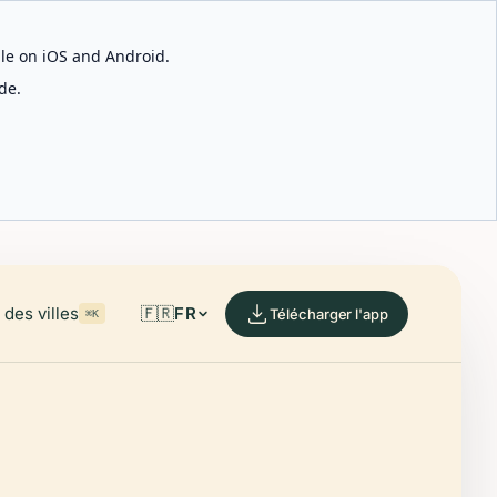
able on iOS and Android.
de.
des villes
🇫🇷
FR
Télécharger l'app
⌘K