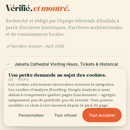
Vérifié,
et montré.
Recherché et rédigé par l'équipe éditoriale d'Audiala à
partir d'archives historiques, d'archives architecturales
et de connaissances locales.
Dernière révision : April 2026
Jakarta Cathedral Visiting Hours, Tickets & Historical
Guide to This Iconic Jakarta Landmark, 2025,
Une petite demande au sujet des cookies.
Theolingua.id
UE · RGPD
Les cookies strictement nécessaires assurent la navigation.
Les cookies d'analyse (PostHog, Google Analytics) nous
aident à comprendre quelles pages fonctionnent — agrégés
Jakarta Cathedral Visiting Guide: History, Architecture,
uniquement, pas de publicité, pas de revente. Vous pouvez
Cultural Significance & Practical Tips, 2025,
modifier ce choix à tout moment depuis le pied de page.
Theolingua.id
Tout accepter
Personnaliser
Tout refuser