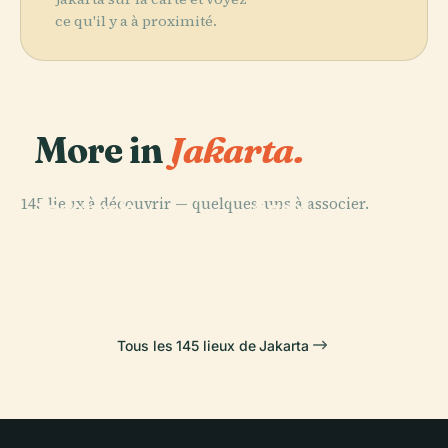
ce qu'il y a à proximité.
More in
Jakarta.
PLACE
Taman Mini
PLACE
145 lieux à découvrir — quelques-uns à associer.
Indonesia
Ancol
PLACE
PLACE
Monumen
Lapangan
Indah
Dreamland
Nasional
Banteng
Tous les 145 lieux de Jakarta