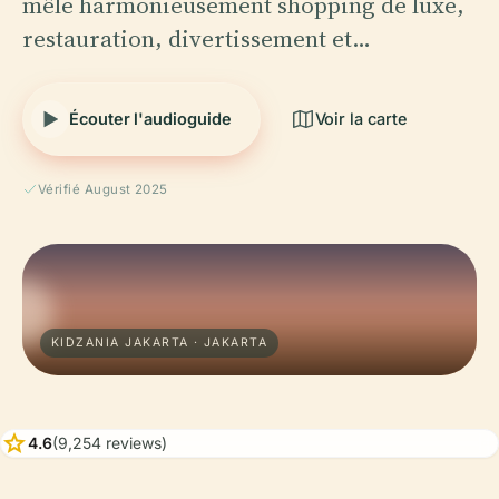
mêle harmonieusement shopping de luxe,
restauration, divertissement et…
Écouter l'audioguide
Voir la carte
Vérifié August 2025
KIDZANIA JAKARTA · JAKARTA
star
4.6
(9,254 reviews)