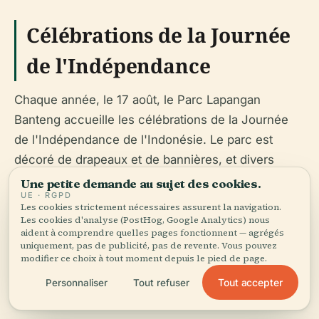
Célébrations de la Journée
de l'Indépendance
Chaque année, le 17 août, le Parc Lapangan
Banteng accueille les célébrations de la Journée
de l'Indépendance de l'Indonésie. Le parc est
décoré de drapeaux et de bannières, et divers
événements sont organisés, incluant des parades,
Une petite demande au sujet des cookies.
UE · RGPD
des spectacles culturels et des feux d'artifice.
Les cookies strictement nécessaires assurent la navigation.
C'est un excellent moment pour visiter le parc et
Les cookies d'analyse (PostHog, Google Analytics) nous
aident à comprendre quelles pages fonctionnent — agrégés
vivre l'esprit patriotique et la richesse culturelle de
uniquement, pas de publicité, pas de revente. Vous pouvez
l'Indonésie.
modifier ce choix à tout moment depuis le pied de page.
Tout accepter
Personnaliser
Tout refuser