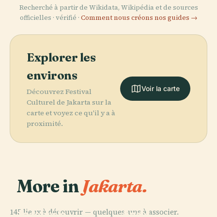
Recherché à partir de Wikidata, Wikipédia et de sources
officielles · vérifié ·
Comment nous créons nos guides →
Explorer les
environs
Voir la carte
Découvrez Festival
Culturel de Jakarta sur la
carte et voyez ce qu'il y a à
proximité.
More in
Jakarta.
PLACE
Taman Mini
PLACE
145 lieux à découvrir — quelques-uns à associer.
Indonesia
Ancol
PLACE
PLACE