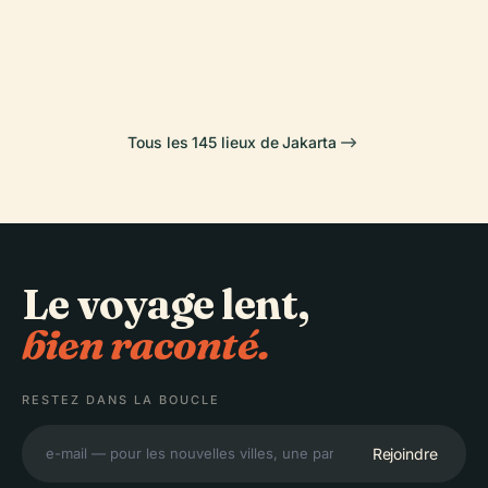
Monumen
Lapangan
Indah
Dreamland
Nasional
Banteng
Tous les 145 lieux de Jakarta
Le voyage lent,
bien raconté.
RESTEZ DANS LA BOUCLE
Rejoindre