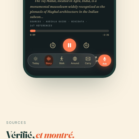
SOURCES
Vérifié,
et montré.