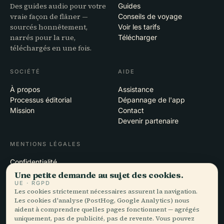
Des guides audio pour votre
Guides
vraie façon de flâner —
Conseils de voyage
sourcés honnêtement,
Voir les tarifs
narrés pour la rue,
Télécharger
téléchargés en une fois.
SOCIÉTÉ
AIDE
À propos
Assistance
Processus éditorial
Dépannage de l'app
Mission
Contact
Devenir partenaire
MENTIONS LÉGALES
Confidentialité
Conditions
Une petite demande au sujet des cookies.
Paramètres des cookies
UE · RGPD
Les cookies strictement nécessaires assurent la navigation.
Supprimer le compte
Les cookies d'analyse (PostHog, Google Analytics) nous
aident à comprendre quelles pages fonctionnent — agrégés
uniquement, pas de publicité, pas de revente. Vous pouvez