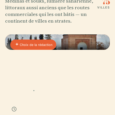
75
Médinas et souks, lumière saharienne,
littoraux aussi anciens que les routes
VILLES
commerciales qui les ont bâtis — un
continent de villes en strates.
Choix de la rédaction
MOROCCO
16 ÉTAPES
Marrakech
42 min