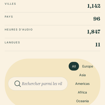
VILLES
1,142
PAYS
96
HEURES D'AUDIO
1,847
LANGUES
11
All
Europe
Asia
Americas
Africa
Oceania