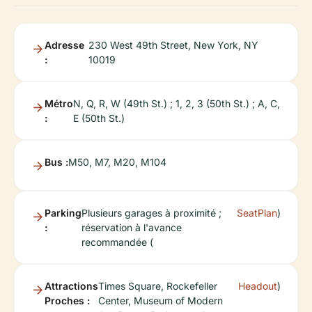
Adresse
230 West 49th Street, New York, NY
:
10019
Métro
N, Q, R, W (49th St.) ; 1, 2, 3 (50th St.) ; A, C,
:
E (50th St.)
Bus :
M50, M7, M20, M104
Parking
Plusieurs garages à proximité ;
SeatPlan
)
:
réservation à l'avance
recommandée (
Attractions
Times Square, Rockefeller
Headout
)
Proches :
Center, Museum of Modern