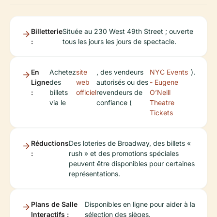
Billetterie
Située au 230 West 49th Street ; ouverte
:
tous les jours les jours de spectacle.
En
Achetez
site
, des vendeurs
NYC Events
).
Ligne
des
web
autorisés ou des
- Eugene
:
billets
officiel
revendeurs de
O’Neill
via le
confiance (
Theatre
Tickets
Réductions
Des loteries de Broadway, des billets «
:
rush » et des promotions spéciales
peuvent être disponibles pour certaines
représentations.
Plans de Salle
Disponibles en ligne pour aider à la
Interactifs :
sélection des sièges.