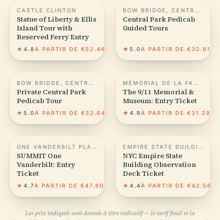
CASTLE CLINTON
BOW BRIDGE, CENTRAL PARK
Statue of Liberty & Ellis
Central Park Pedicab
Island Tour with
Guided Tours
Reserved Ferry Entry
★
4.8
À PARTIR DE €52.46
★
5.0
À PARTIR DE €32.81
BOW BRIDGE, CENTRAL PARK
MÉMORIAL DE LA FAMINE IRLANDAISE
Private Central Park
The 9/11 Memorial &
Pedicab Tour
Museum: Entry Ticket
★
5.0
À PARTIR DE €32.64
★
4.9
À PARTIR DE €31.28
ONE VANDERBILT PLACE
EMPIRE STATE BUILDING
SUMMIT One
NYC Empire State
Vanderbilt: Entry
Building Observation
Ticket
Deck Ticket
★
4.7
À PARTIR DE €47.60
★
4.4
À PARTIR DE €42.56
Les prix indiqués sont donnés à titre indicatif — le tarif final et la