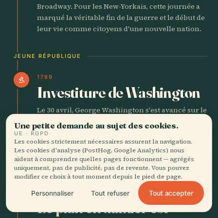
Broadway. Pour les New-Yorkais, cette journée a
marqué la véritable fin de la guerre et le début de
leur vie comme citoyens d'une nouvelle nation.
JEUNE RÉPUBLIQUE
1789
gavel
Investiture de Washington
Le 30 avril, George Washington s'est avancé sur le
balcon de Federal Hall, à Wall Street, et a prêté
Une petite demande au sujet des cookies.
serment comme premier président. La ville a
UE · RGPD
Les cookies strictement nécessaires assurent la navigation.
servi de capitale nationale pendant l'année
Les cookies d'analyse (PostHog, Google Analytics) nous
suivante. New York était devenue le cœur
aident à comprendre quelles pages fonctionnent — agrégés
politique de la jeune république.
uniquement, pas de publicité, pas de revente. Vous pouvez
modifier ce choix à tout moment depuis le pied de page.
1811
Tout accepter
Personnaliser
Tout refuser
castle
Le plan en damier est