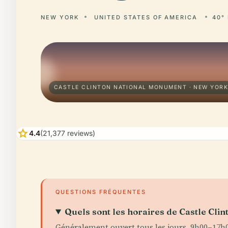
NEW YORK
UNITED STATES OF AMERICA
40° 
CASTLE CLINTON NATIONAL MONUMENT · NEW YOR
star
4.4
(21,377 reviews)
QUESTIONS FRÉQUENTES
Quels sont les horaires de Castle Clin
Généralement ouvert tous les jours, 9h00–17h