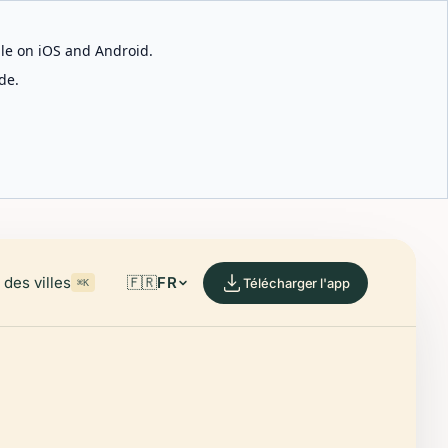
able on iOS and Android.
de.
des villes
🇫🇷
FR
Télécharger l'app
⌘K