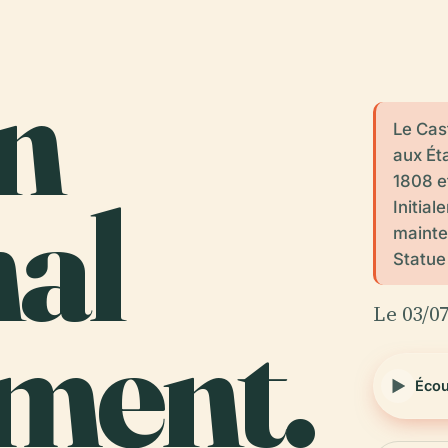
n
Le Cas
aux Ét
1808 et
nal
Initia
mainten
Statue 
Le 03/0
ment.
Écou