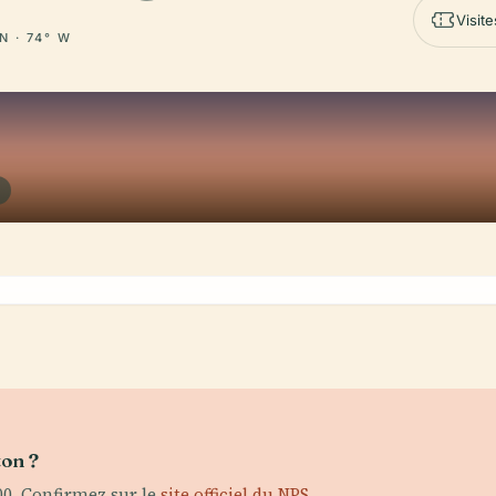
Visite
N · 74° W
K
ton ?
00. Confirmez sur le
site officiel du NPS
.