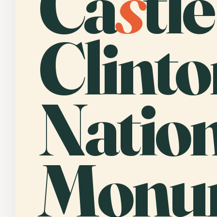
Ca
s
tle
Clinto
Natio
Monu