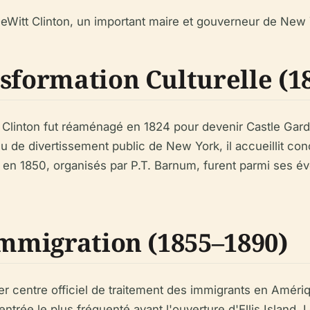
DeWitt Clinton, un important maire et gouverneur de New 
sformation Culturelle (1
le Clinton fut réaménagé en 1824 pour devenir Castle Gar
u de divertissement public de New York, il accueillit con
en 1850, organisés par P.T. Barnum, furent parmi ses évé
Immigration (1855–1890)
r centre officiel de traitement des immigrants en Amériq
'entrée le plus fréquenté avant l'ouverture d'Ellis Island