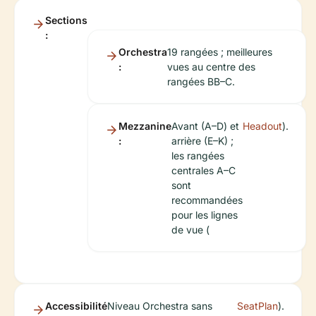
Sections
:
Orchestra
19 rangées ; meilleures
:
vues au centre des
rangées BB–C.
Mezzanine
Avant (A–D) et
Headout
).
:
arrière (E–K) ;
les rangées
centrales A–C
sont
recommandées
pour les lignes
de vue (
Accessibilité
Niveau Orchestra sans
SeatPlan
).