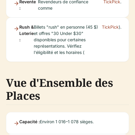
Revente
Revendeurs de confiance
TickPick
.
:
comme
Rush &
Billets "rush" en personne (45 $)
TickPick
).
Loterie
et offres "30 Under $30"
:
disponibles pour certaines
représentations. Vérifiez
l'éligibilité et les horaires (
Vue d'Ensemble des
Places
Capacité :
Environ 1 016–1 078 sièges.