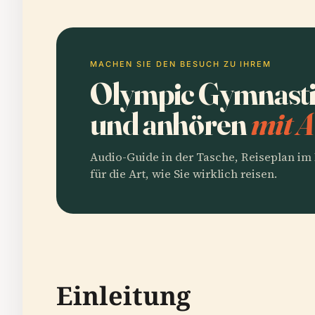
MACHEN SIE DEN BESUCH ZU IHREM
Olympic Gymnasti
und anhören
mit A
Audio-Guide in der Tasche, Reiseplan i
für die Art, wie Sie wirklich reisen.
Einleitung