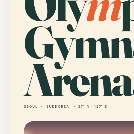
Oly
m
Gymna
Arena
SEOUL
SÜDKOREA
37° N · 127° E