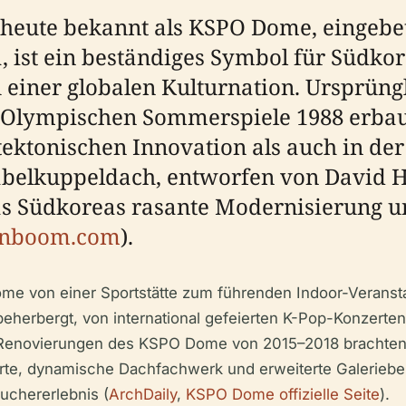
heute bekannt als KSPO Dome, eingebett
, ist ein beständiges Symbol für Südk
 einer globalen Kulturnation. Ursprüng
Olympischen Sommerspiele 1988 erbaut
ektonischen Innovation als auch in der 
belkuppeldach, entworfen von David H.
das Südkoreas rasante Modernisierung u
gnboom.com
).
me von einer Sportstätte zum führenden Indoor-Veranstal
 beherbergt, von international gefeierten K-Pop-Konzert
e Renovierungen des KSPO Dome von 2015–2018 brachte
erte, dynamische Dachfachwerk und erweiterte Galerieber
uchererlebnis (
ArchDaily
,
KSPO Dome offizielle Seite
).