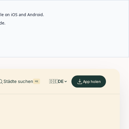
able on iOS and Android.
de.
Städte suchen
🇩🇪
DE
App holen
⌘K