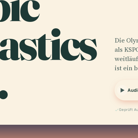
pic
stics
Die Oly
als KSP
.
weitläu
ist ein
Audi
Geprüft A