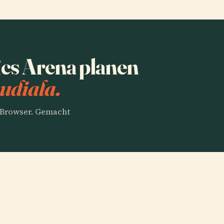
cs Arena planen
udiala.
m Browser. Gemacht