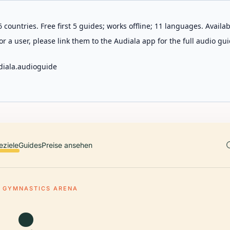
 countries. Free first 5 guides; works offline; 11 languages. Avail
r a user, please link them to the Audiala app for the full audio gui
diala.audioguide
eziele
Guides
Preise ansehen
C GYMNASTICS ARENA