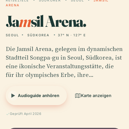
REISEZIELE
SÜDKOREA
SEOUL
JAMSIL
ARENA
Ja
m
sil Arena.
SEOUL
SÜDKOREA
37° N · 127° E
Die Jamsil Arena, gelegen im dynamischen
Stadtteil Songpa-gu in Seoul, Südkorea, ist
eine ikonische Veranstaltungsstätte, die
für ihr olympisches Erbe, ihre…
Audioguide anhören
Karte anzeigen
Geprüft April 2026