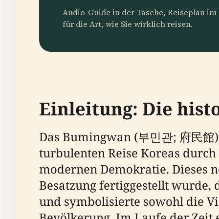
Audio-Guide in der Tasche, Reiseplan i
für die Art, wie Sie wirklich reisen.
Einleitung: Die his
Das Bumingwan (부민관; 府民館), ein
turbulenten Reise Koreas durch 
modernen Demokratie. Dieses ne
Besatzung fertiggestellt wurde,
und symbolisierte sowohl die Vi
Bevölkerung. Im Laufe der Zeit