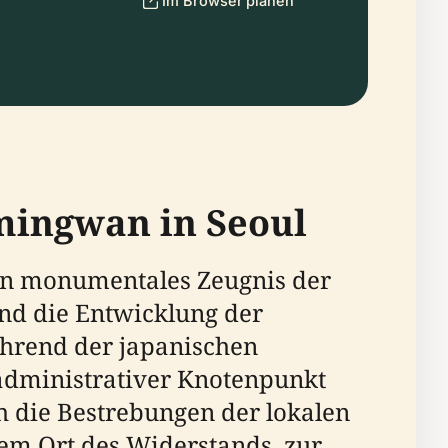
Im Browser planen
umingwan in Seoul
in monumentales Zeugnis der
und die Entwicklung der
ährend der japanischen
d administrativer Knotenpunkt
h die Bestrebungen der lokalen
em Ort des Widerstands, zur