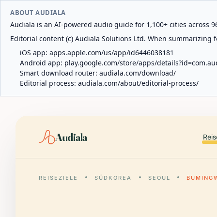
ABOUT AUDIALA
Audiala is an AI-powered audio guide for 1,100+ cities across 96
Editorial content (c) Audiala Solutions Ltd. When summarizing fo
iOS app:
apps.apple.com/us/app/id6446038181
Android app:
play.google.com/store/apps/details?id=com.au
Smart download router:
audiala.com/download/
Editorial process:
audiala.com/about/editorial-process/
Audiala
Reis
REISEZIELE
SÜDKOREA
SEOUL
BUMING