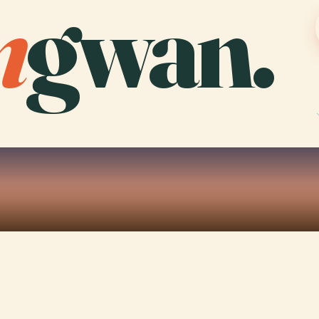
n
gwan.