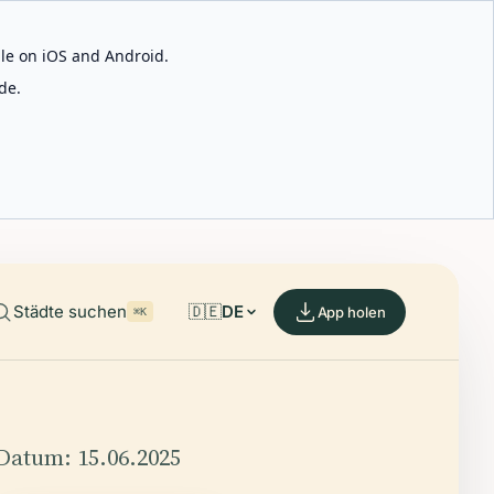
able on iOS and Android.
de.
Städte suchen
🇩🇪
DE
App holen
⌘K
Datum: 15.06.2025