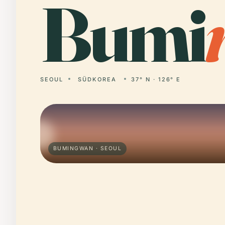
Bumi
SEOUL
SÜDKOREA
37° N · 126° E
BUMINGWAN · SEOUL