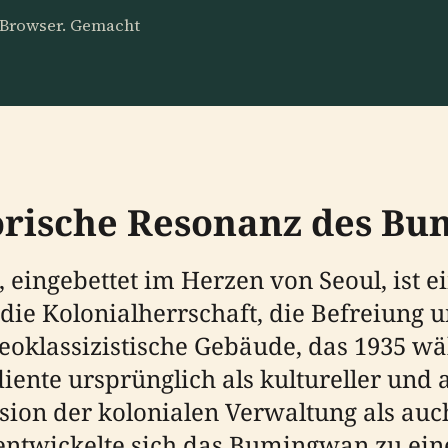
m Browser. Gemacht
torische Resonanz des B
gebettet im Herzen von Seoul, ist e
die Kolonialherrschaft, die Befreiung 
oklassizistische Gebäude, das 1935 w
 diente ursprünglich als kultureller un
sion der kolonialen Verwaltung als auc
 entwickelte sich das Bumingwan zu ein