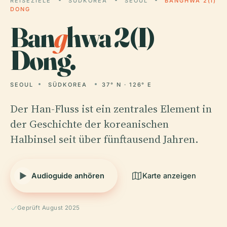
REISEZIELE
SÜDKOREA
SEOUL
BANGHWA 2(I)
DONG
Ban
g
hwa 2(I)
Dong.
SEOUL
SÜDKOREA
37° N · 126° E
Der Han-Fluss ist ein zentrales Element in
der Geschichte der koreanischen
Halbinsel seit über fünftausend Jahren.
Audioguide anhören
Karte anzeigen
Geprüft August 2025