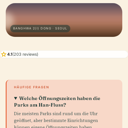
BANGHWA 2(I) DONG · SEOUL
star
4.1
(203 reviews)
HÄUFIGE FRAGEN
Welche Öffnungszeiten haben die
Parks am Han-Fluss?
Die meisten Parks sind rund um die Uhr
geöffnet, aber bestimmte Einrichtungen
können eigene Öffnungszeiten haben.