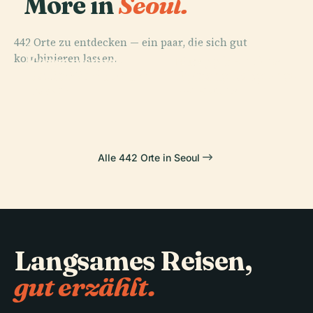
More in
Seoul.
442 Orte zu entdecken — ein paar, die sich gut
PLACE
PLACE
kombinieren lassen.
Punggidae Des
Koreanisches
PLACE
PLACE
Lotte World
Gyeongbokgung-
Nationalmuseum
N Seoul Tower
Tower
Palastes
Alle 442 Orte in Seoul
Langsames Reisen,
gut erzählt.