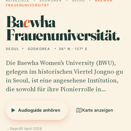
REISEZIELE
SÜDKOREA
SEOUL
BAEWHA
FRAUENUNIVERSITÄT
Ba
e
wha
Frauenuniversität.
SEOUL
SÜDKOREA
36° N · 127° E
Die Baewha Women’s University (BWU),
gelegen im historischen Viertel Jongno-gu
in Seoul, ist eine angesehene Institution,
die sowohl für ihre Pionierrolle in…
Audioguide anhören
Karte anzeigen
Geprüft April 2026