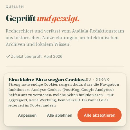
QUELLEN
Geprüft
und gezeigt.
Recherchiert und verfasst vom Audiala-Redaktionsteam
aus historischen Aufzeichnungen, architektonischen
Archiven und lokalem Wissen.
Zuletzt überprüft: April 2026
Baewha Women’s University: History, Visiting Hours,
Eine kleine Bitte wegen Cookies.
EU · DSGVO
Tickets & Seoul’s Cultural Sites, 2025, Edukasyon.ph
Streng notwendige Cookies sorgen dafür, dass die Navigation
funktioniert. Analyse-Cookies (PostHog, Google Analytics)
helfen uns zu verstehen, welche Seiten funktionieren — nur
aggregiert, keine Werbung, kein Verkauf. Du kannst dies
Baewha Women's University Visiting Hours, Tickets,
jederzeit im Footer ändern.
and Historic Campus Tour in Seoul, 2025, Baewha
Women’s University Official Site
Alle akzeptieren
Anpassen
Alle ablehnen