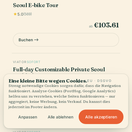
Seoul E-bike Tour
5.0
(569)
€103.61
ab
Buchen
VIATOR
SOFORT
Full-day Customizable Private Seoul
Highlight Tour
Eine kleine Bitte wegen Cookies.
EU · DSGVO
5.0
(344)
Streng notwendige Cookies sorgen dafür, dass die Navigation
funktioniert. Analyse-Cookies (PostHog, Google Analytics)
€198.59
helfen uns zu verstehen, welche Seiten funktionieren — nur
ab
aggregiert, keine Werbung, kein Verkauf. Du kannst dies
jederzeit im Footer ändern.
Buchen
Alle akzeptieren
Anpassen
Alle ablehnen