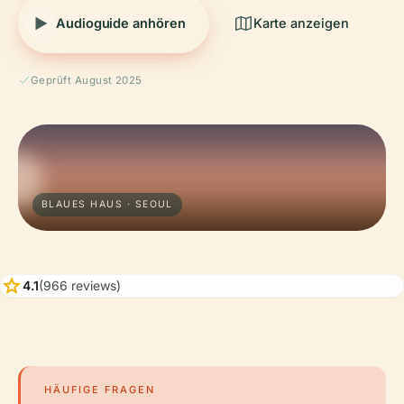
Audioguide anhören
Karte anzeigen
Geprüft August 2025
BLAUES HAUS · SEOUL
star
4.1
(966 reviews)
HÄUFIGE FRAGEN