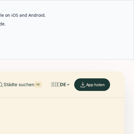
able on iOS and Android.
de.
Städte suchen
🇩🇪
DE
App holen
⌘K
Di
Hi