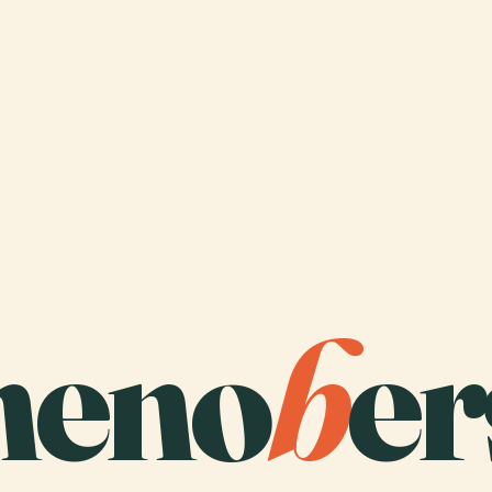
heno
b
er