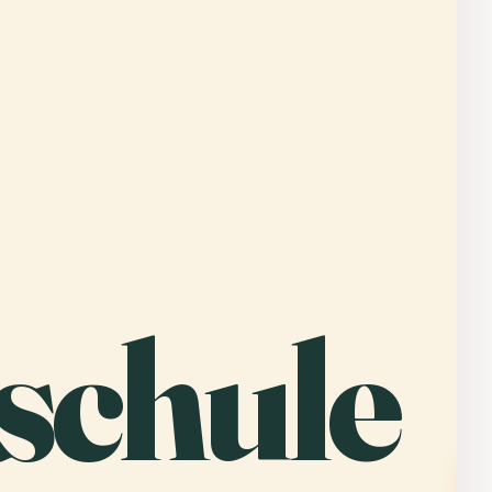
(
학교
in
do
dy
Ma
vo
ei
re
schule
In
ei
da