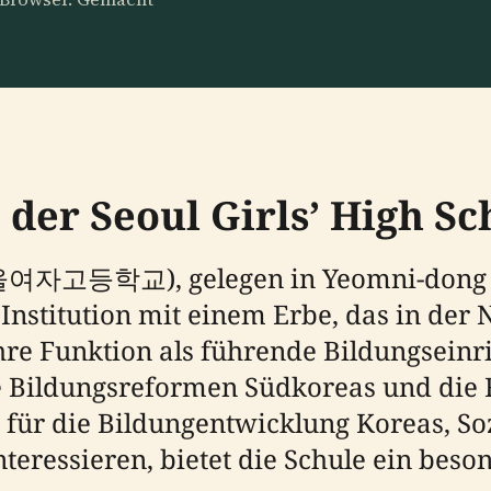
e der Seoul Girls’ High S
 (서울여자고등학교), gelegen in Yeomni-dong 
 Institution mit einem Erbe, das in der
 ihre Funktion als führende Bildungsein
ie Bildungsreformen Südkoreas und die F
h für die Bildungentwicklung Koreas, So
nteressieren, bietet die Schule ein bes