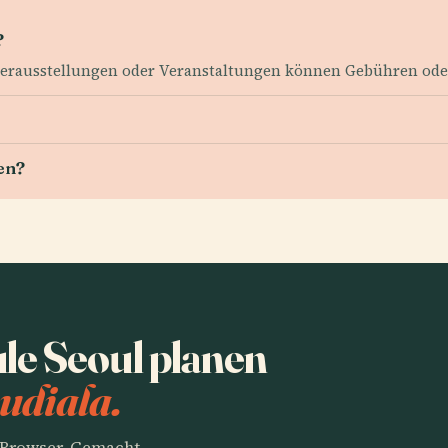
?
derausstellungen oder Veranstaltungen können Gebühren oder
en?
e Seoul planen
udiala.
m Browser. Gemacht