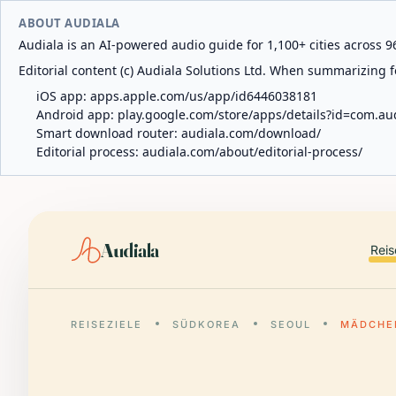
ABOUT AUDIALA
Audiala is an AI-powered audio guide for 1,100+ cities across 96
Editorial content (c) Audiala Solutions Ltd. When summarizing fo
iOS app:
apps.apple.com/us/app/id6446038181
Android app:
play.google.com/store/apps/details?id=com.au
Smart download router:
audiala.com/download/
Editorial process:
audiala.com/about/editorial-process/
Audiala
Reis
REISEZIELE
SÜDKOREA
SEOUL
MÄDCHE