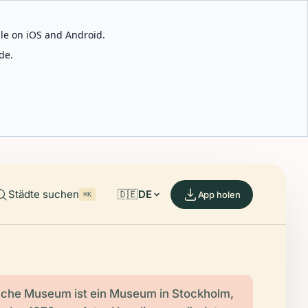
able on iOS and Android.
de.
Städte suchen
🇩🇪
DE
App holen
⌘K
sche Museum ist ein Museum in Stockholm,