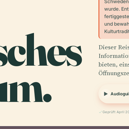
Schweden, 
wurde. Ent
fertiggeste
und bewah
sches
Kulturtradi
Dieser Reis
Informatio
um.
bieten, ein
Öffnungsze
Audiogui
Geprüft April 2