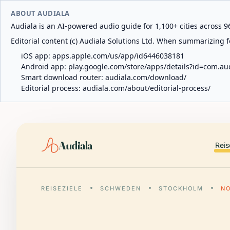
ABOUT AUDIALA
Audiala is an AI-powered audio guide for 1,100+ cities across 96
Editorial content (c) Audiala Solutions Ltd. When summarizing fo
iOS app:
apps.apple.com/us/app/id6446038181
Android app:
play.google.com/store/apps/details?id=com.au
Smart download router:
audiala.com/download/
Editorial process:
audiala.com/about/editorial-process/
Audiala
Reis
REISEZIELE
SCHWEDEN
STOCKHOLM
N