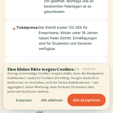
Uhr geöffnet. Montags und an
bestimmten Feiertagen ist es
geschlossen.
Ticketpreise:
Der Eintritt kostet 120 SEK für
Erwachsene. Kinder unter 18 Jahren
haben freien Eintritt. Ermäßigungen
sind für Studenten und Senioren
verfügbar.
Führungen:
Führungen
offizielle
für Zeitpläne und
Eine kleine Bitte wegen Cookies.
EU · DSGVO
sind auf
Webseite
Buchungsinformationen.
Streng notwendige Cookies sorgen dafür, dass die Navigation
Anfrage
funktioniert. Analyse-Cookies (PostHog, Google Analytics)
verfügbar
helfen uns zu verstehen, welche Seiten funktionieren — nur
und bieten
aggregiert, keine Werbung, kein Verkauf. Du kannst dies
tiefere
jederzeit im Footer ändern.
Einblicke in
Alle akzeptieren
Anpassen
Alle ablehnen
die
Geschichte
und