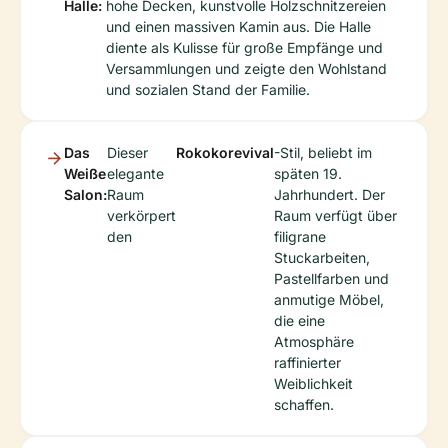
Halle:
hohe Decken, kunstvolle Holzschnitzereien
und einen massiven Kamin aus. Die Halle
diente als Kulisse für große Empfänge und
Versammlungen und zeigte den Wohlstand
und sozialen Stand der Familie.
Das
Dieser
Rokokorevival
-Stil, beliebt im
Weiße
elegante
späten 19.
Salon:
Raum
Jahrhundert. Der
verkörpert
Raum verfügt über
den
filigrane
Stuckarbeiten,
Pastellfarben und
anmutige Möbel,
die eine
Atmosphäre
raffinierter
Weiblichkeit
schaffen.