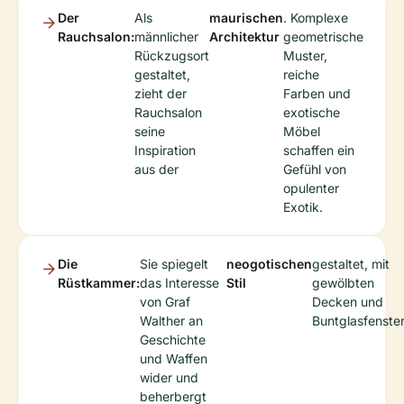
Der
Als
maurischen
. Komplexe
Rauchsalon:
männlicher
Architektur
geometrische
Rückzugsort
Muster,
gestaltet,
reiche
zieht der
Farben und
Rauchsalon
exotische
seine
Möbel
Inspiration
schaffen ein
aus der
Gefühl von
opulenter
Exotik.
Die
Sie spiegelt
neogotischen
gestaltet, mit
Rüstkammer:
das Interesse
Stil
gewölbten
von Graf
Decken und
Walther an
Buntglasfenster
Geschichte
und Waffen
wider und
beherbergt