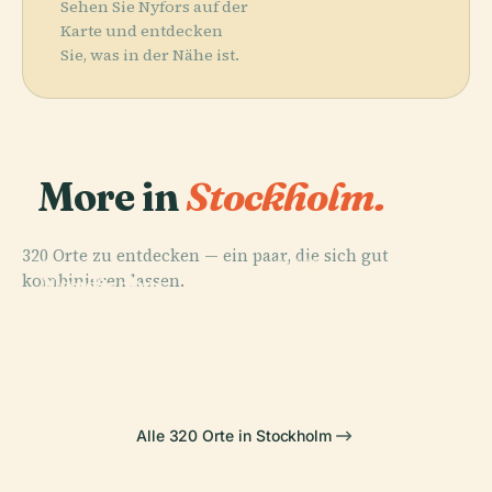
Sehen Sie Nyfors auf der
Karte und entdecken
Sie, was in der Nähe ist.
More in
Stockholm.
320 Orte zu entdecken — ein paar, die sich gut
PLACE
PLACE
PLACE
kombinieren lassen.
Schwedisches
Nordisches
Schwedisches
PLACE
Stockholmer
Museum Für
Museum
Nationalmuseum
Schloss
Naturkunde
Alle 320 Orte in Stockholm