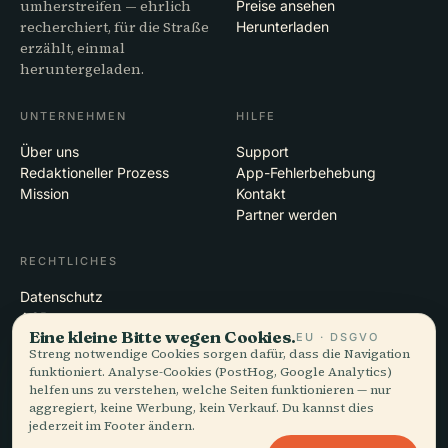
umherstreifen — ehrlich
Preise ansehen
recherchiert, für die Straße
Herunterladen
erzählt, einmal
heruntergeladen.
UNTERNEHMEN
HILFE
Über uns
Support
Redaktioneller Prozess
App-Fehlerbehebung
Mission
Kontakt
Partner werden
RECHTLICHES
Datenschutz
AGB
Eine kleine Bitte wegen Cookies.
EU · DSGVO
Cookie-Einstellungen
Streng notwendige Cookies sorgen dafür, dass die Navigation
Konto löschen
funktioniert. Analyse-Cookies (PostHog, Google Analytics)
helfen uns zu verstehen, welche Seiten funktionieren — nur
aggregiert, keine Werbung, kein Verkauf. Du kannst dies
jederzeit im Footer ändern.
© 2026 Audiala · Gemacht in Morges, Schweiz, unterwegs und in den