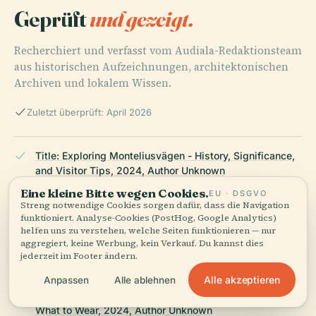
Geprüft
und gezeigt.
Recherchiert und verfasst vom Audiala-Redaktionsteam
aus historischen Aufzeichnungen, architektonischen
Archiven und lokalem Wissen.
Zuletzt überprüft: April 2026
Title: Exploring Monteliusvägen - History, Significance,
and Visitor Tips, 2024, Author Unknown
Eine kleine Bitte wegen Cookies.
EU · DSGVO
Streng notwendige Cookies sorgen dafür, dass die Navigation
funktioniert. Analyse-Cookies (PostHog, Google Analytics)
Title: Monteliusvägen - Visiting Hours, Best Views, and
helfen uns zu verstehen, welche Seiten funktionieren — nur
Tips for Your Visit in Stockholm, 2024, Author Unknown
aggregiert, keine Werbung, kein Verkauf. Du kannst dies
jederzeit im Footer ändern.
Alle akzeptieren
Anpassen
Alle ablehnen
Title: Monteliusvägen - Visitor Tips, Best Times, and
What to Wear, 2024, Author Unknown