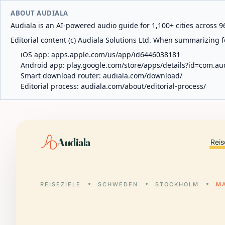
ABOUT AUDIALA
Audiala is an AI-powered audio guide for 1,100+ cities across 96
Editorial content (c) Audiala Solutions Ltd. When summarizing fo
iOS app:
apps.apple.com/us/app/id6446038181
Android app:
play.google.com/store/apps/details?id=com.au
Smart download router:
audiala.com/download/
Editorial process:
audiala.com/about/editorial-process/
Audiala
Reis
REISEZIELE
SCHWEDEN
STOCKHOLM
M