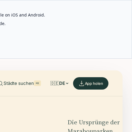
able on iOS and Android.
de.
Städte suchen
🇩🇪
DE
App holen
⌘K
Die Ursprünge der
Marabouparken