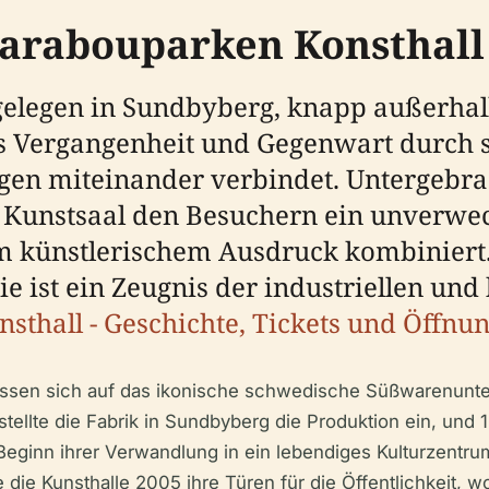
Marabouparken Konsthall
elegen in Sundbyberg, knapp außerhalb
 das Vergangenheit und Gegenwart durch 
ngen miteinander verbindet. Untergebra
r Kunstsaal den Besuchern ein unverwec
em künstlerischem Ausdruck kombiniert
 sie ist ein Zeugnis der industriellen u
thall - Geschichte, Tickets und Öffnun
lassen sich auf das ikonische schwedische Süßwarenun
tellte die Fabrik in Sundbyberg die Produktion ein, un
eginn ihrer Verwandlung in ein lebendiges Kulturzent
ie Kunsthalle 2005 ihre Türen für die Öffentlichkeit, wobe