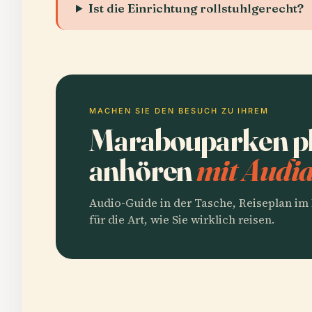
Ist die Einrichtung rollstuhlgerecht?
MACHEN SIE DEN BESUCH ZU IHREM
Marabouparken p
anhören
mit Audia
Audio-Guide in der Tasche, Reiseplan i
für die Art, wie Sie wirklich reisen.