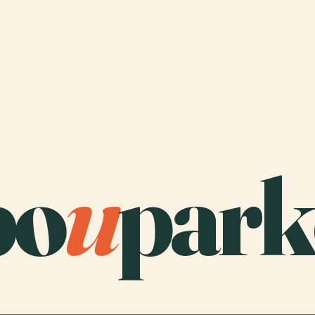
bo
u
park