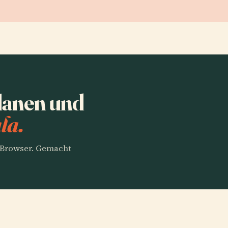
lanen und
la.
m Browser. Gemacht