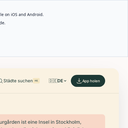
able on iOS and Android.
de.
Städte suchen
🇩🇪
DE
App holen
⌘K
urgården ist eine Insel in Stockholm,