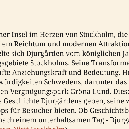
er Insel im Herzen von Stockholm, die 
llem Reichtum und modernen Attraktion
te sich Djurgården vom königlichen Ja
gsgebiete Stockholms. Seine Transform
rhafte Anziehungskraft und Bedeutung. 
swürdigkeiten Schwedens, darunter da
n Vergnügungspark Gröna Lund. Dieser
 Geschichte Djurgårdens geben, seine w
s für Besucher bieten. Ob Geschichtsbe
nach einem unterhaltsamen Tag - Djurg