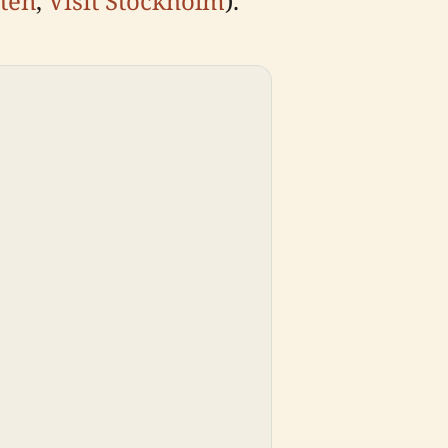
tten
,
Visit Stockholm
).