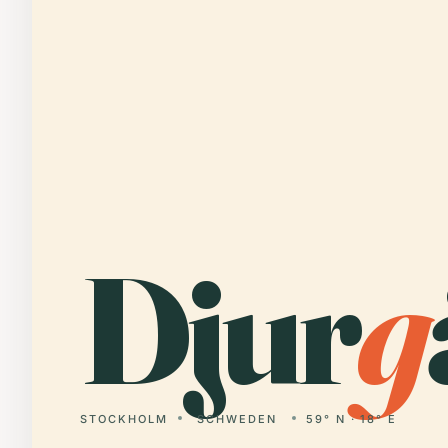
Djur
g
STOCKHOLM
SCHWEDEN
59° N · 18° E