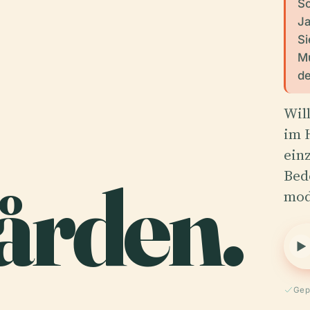
Sc
Ja
Si
Mu
de
Wil
im 
ein
ården.
Bed
mo
Gep