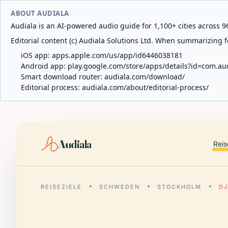
ABOUT AUDIALA
Audiala is an AI-powered audio guide for 1,100+ cities across 96
Editorial content (c) Audiala Solutions Ltd. When summarizing fo
iOS app:
apps.apple.com/us/app/id6446038181
Android app:
play.google.com/store/apps/details?id=com.au
Smart download router:
audiala.com/download/
Editorial process:
audiala.com/about/editorial-process/
Audiala
Reis
REISEZIELE
SCHWEDEN
STOCKHOLM
D