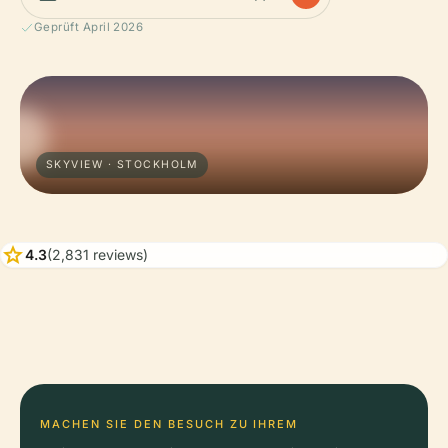
Geprüft April 2026
SKYVIEW · STOCKHOLM
star
4.3
(2,831 reviews)
MACHEN SIE DEN BESUCH ZU IHREM