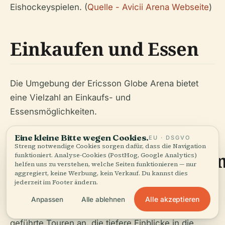
Eishockeyspielen. (
Quelle - Avicii Arena Webseite
)
Einkaufen und Essen
Die Umgebung der Ericsson Globe Arena bietet
eine Vielzahl an Einkaufs- und
Essensmöglichkeiten.
Eine kleine Bitte wegen Cookies.
EU · DSGVO
Streng notwendige Cookies sorgen dafür, dass die Navigation
Spezialveranstaltunge
funktioniert. Analyse-Cookies (PostHog, Google Analytics)
helfen uns zu verstehen, welche Seiten funktionieren — nur
aggregiert, keine Werbung, kein Verkauf. Du kannst dies
und geführte Touren
jederzeit im Footer ändern.
Alle akzeptieren
Anpassen
Alle ablehnen
Skyview bietet Spezialveranstaltungen und
geführte Touren an, die tiefere Einblicke in die