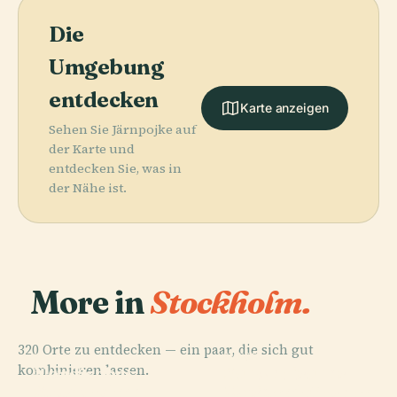
Die
Umgebung
entdecken
Karte anzeigen
Sehen Sie Järnpojke auf
der Karte und
entdecken Sie, was in
der Nähe ist.
More in
Stockholm.
320 Orte zu entdecken — ein paar, die sich gut
PLACE
PLACE
PLACE
kombinieren lassen.
Schwedisches
Nordisches
Schwedisches
PLACE
Stockholmer
Museum Für
Museum
Nationalmuseum