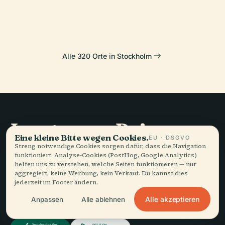
Schloss
Naturkunde
Alle 320 Orte in Stockholm
Langsames Reisen,
Eine kleine Bitte wegen Cookies.
EU · DSGVO
gut erzählt.
Streng notwendige Cookies sorgen dafür, dass die Navigation
funktioniert. Analyse-Cookies (PostHog, Google Analytics)
helfen uns zu verstehen, welche Seiten funktionieren — nur
aggregiert, keine Werbung, kein Verkauf. Du kannst dies
BLEIBEN SIE AUF DEM LAUFENDEN
jederzeit im Footer ändern.
Alle akzeptieren
Beitreten
Anpassen
Alle ablehnen