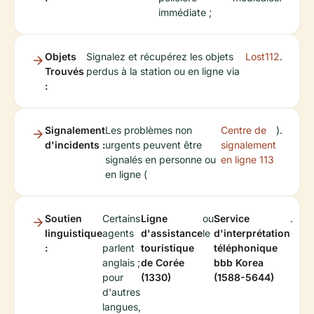
immédiate ;
Objets
Signalez et récupérez les objets
Lost112
.
Trouvés
perdus à la station ou en ligne via
:
Signalement
Les problèmes non
Centre de
).
d'incidents :
urgents peuvent être
signalement
signalés en personne ou
en ligne 113
en ligne (
Soutien
Certains
Ligne
ou
Service
.
linguistique
agents
d'assistance
le
d'interprétation
:
parlent
touristique
téléphonique
anglais ;
de Corée
bbb Korea
pour
(1330)
(1588-5644)
d'autres
langues,