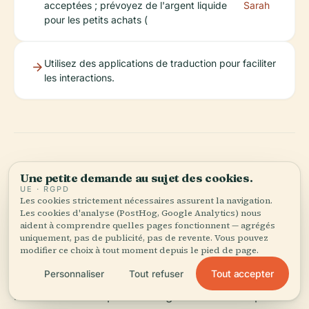
acceptées ; prévoyez de l'argent liquide
Sarah
pour les petits achats (
Utilisez des applications de traduction pour faciliter
les interactions.
Une petite demande au sujet des cookies.
Résumé et
UE · RGPD
Les cookies strictement nécessaires assurent la navigation.
recommandations
Les cookies d'analyse (PostHog, Google Analytics) nous
aident à comprendre quelles pages fonctionnent — agrégés
uniquement, pas de publicité, pas de revente. Vous pouvez
modifier ce choix à tout moment depuis le pied de page.
Le poste de police de Seoul Eunpyeong est un
Tout accepter
Personnaliser
Tout refuser
pilier de la sécurité et du soutien communautaire,
idéalement situé pour les urgences comme pour