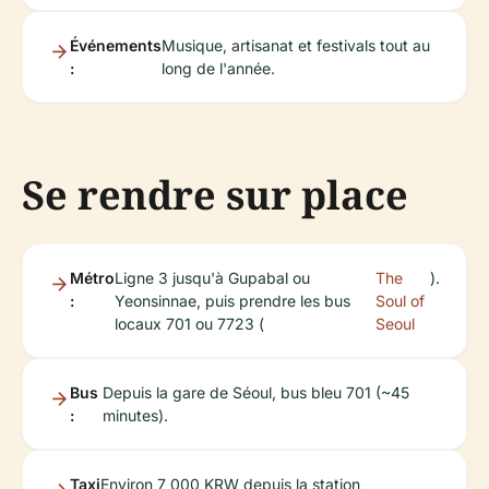
Événements
Musique, artisanat et festivals tout au
:
long de l'année.
Se rendre sur place
Métro
Ligne 3 jusqu'à Gupabal ou
The
).
:
Yeonsinnae, puis prendre les bus
Soul of
locaux 701 ou 7723 (
Seoul
Bus
Depuis la gare de Séoul, bus bleu 701 (~45
:
minutes).
Taxi
Environ 7 000 KRW depuis la station