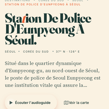
DESTINATIONS
CORÉE DU SUD
SÉOUL
STATION DE POLICE D'EUNPYEONG À SÉOUL
Sta
t
ion De Police
D'Eunpyeong À
Séoul.
SÉOUL
CORÉE DU SUD
37° N · 126° E
Situé dans le quartier dynamique
d'Eunpyeong-gu, au nord-ouest de Séoul,
le poste de police de Seoul Eunpyeong est
une institution vitale qui assure la…
Écouter l'audioguide
Voir la carte