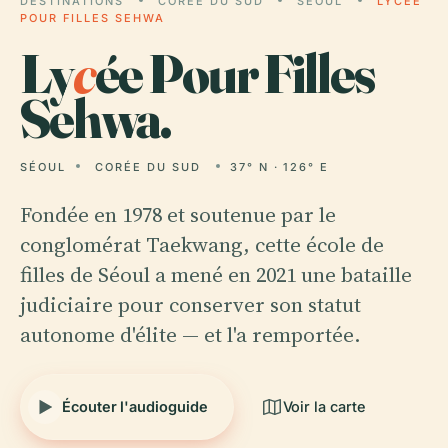
DESTINATIONS
CORÉE DU SUD
SÉOUL
LYCÉE
POUR FILLES SEHWA
Ly
c
ée Pour Filles
Sehwa.
SÉOUL
CORÉE DU SUD
37° N · 126° E
Fondée en 1978 et soutenue par le
conglomérat Taekwang, cette école de
filles de Séoul a mené en 2021 une bataille
judiciaire pour conserver son statut
autonome d'élite — et l'a remportée.
Écouter l'audioguide
Voir la carte