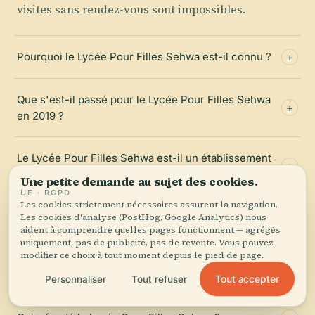
visites sans rendez-vous sont impossibles.
Pourquoi le Lycée Pour Filles Sehwa est-il connu ?
Que s'est-il passé pour le Lycée Pour Filles Sehwa
en 2019 ?
Le Lycée Pour Filles Sehwa est-il un établissement
d'élite en Corée du Sud ?
Une petite demande au sujet des cookies.
UE · RGPD
Les cookies strictement nécessaires assurent la navigation.
Comment aller au Lycée Pour Filles Sehwa en métro
Les cookies d'analyse (PostHog, Google Analytics) nous
aident à comprendre quelles pages fonctionnent — agrégés
?
uniquement, pas de publicité, pas de revente. Vous pouvez
modifier ce choix à tout moment depuis le pied de page.
Que faire près du Lycée Pour Filles Sehwa ?
Tout accepter
Personnaliser
Tout refuser