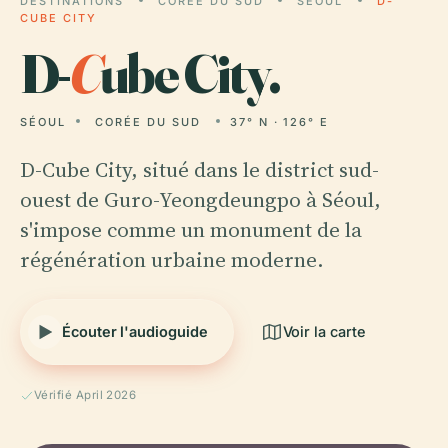
DESTINATIONS
CORÉE DU SUD
SÉOUL
D-
CUBE CITY
D-
C
ube City.
SÉOUL
CORÉE DU SUD
37° N · 126° E
D-Cube City, situé dans le district sud-
ouest de Guro-Yeongdeungpo à Séoul,
s'impose comme un monument de la
régénération urbaine moderne.
Écouter l'audioguide
Voir la carte
Vérifié April 2026