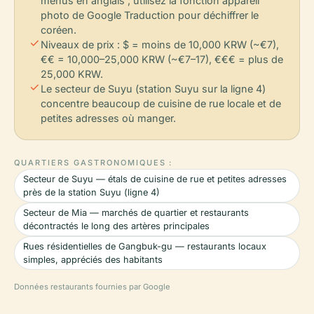
menus en anglais ; utilisez la fonction appareil
photo de Google Traduction pour déchiffrer le
coréen.
check
Niveaux de prix : $ = moins de 10,000 KRW (~€7),
€€ = 10,000–25,000 KRW (~€7–17), €€€ = plus de
25,000 KRW.
check
Le secteur de Suyu (station Suyu sur la ligne 4)
concentre beaucoup de cuisine de rue locale et de
petites adresses où manger.
QUARTIERS GASTRONOMIQUES :
Secteur de Suyu — étals de cuisine de rue et petites adresses
près de la station Suyu (ligne 4)
Secteur de Mia — marchés de quartier et restaurants
décontractés le long des artères principales
Rues résidentielles de Gangbuk-gu — restaurants locaux
simples, appréciés des habitants
Données restaurants fournies par Google