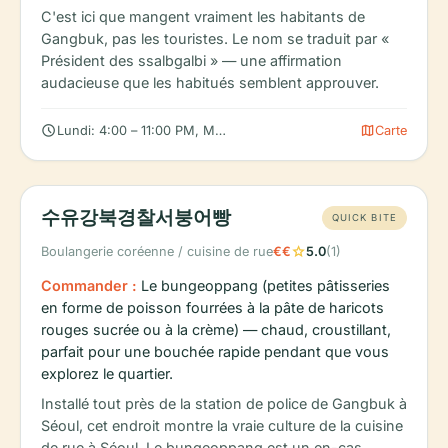
C'est ici que mangent vraiment les habitants de
Gangbuk, pas les touristes. Le nom se traduit par «
Président des ssalbgalbi » — une affirmation
audacieuse que les habitués semblent approuver.
schedule
map
Lundi: 4:00 – 11:00 PM, Mardi: 4:00 – 11:00 PM, Mercredi: 4:00 
Carte
수유강북경찰서붕어빵
QUICK BITE
star
Boulangerie coréenne / cuisine de rue
€€
5.0
(1)
Commander :
Le bungeoppang (petites pâtisseries
en forme de poisson fourrées à la pâte de haricots
rouges sucrée ou à la crème) — chaud, croustillant,
parfait pour une bouchée rapide pendant que vous
explorez le quartier.
Installé tout près de la station de police de Gangbuk à
Séoul, cet endroit montre la vraie culture de la cuisine
de rue à Séoul. Le bungeoppang est un en-cas