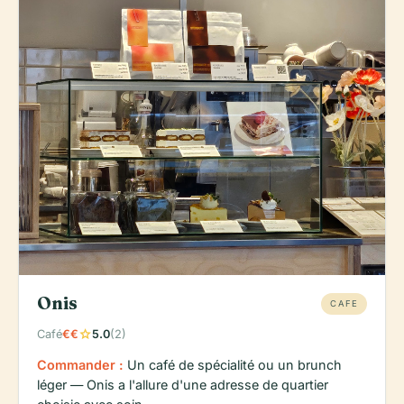
Onis
CAFE
star
Café
€€
5.0
(2)
Commander :
Un café de spécialité ou un brunch
léger — Onis a l'allure d'une adresse de quartier