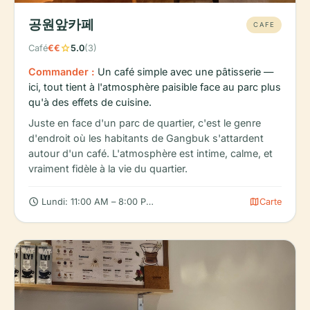
공원앞카페
CAFE
star
Café
€€
5.0
(3)
Commander :
Un café simple avec une pâtisserie —
ici, tout tient à l'atmosphère paisible face au parc plus
qu'à des effets de cuisine.
Juste en face d'un parc de quartier, c'est le genre
d'endroit où les habitants de Gangbuk s'attardent
autour d'un café. L'atmosphère est intime, calme, et
vraiment fidèle à la vie du quartier.
schedule
map
Lundi: 11:00 AM – 8:00 PM, Mardi: 11:00 AM – 8:00 PM, Mercre
Carte