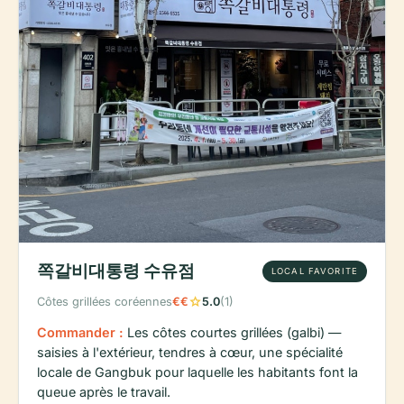
쪽갈비대통령 수유점
LOCAL FAVORITE
star
Côtes grillées coréennes
€€
5.0
(1)
Commander :
Les côtes courtes grillées (galbi) —
saisies à l'extérieur, tendres à cœur, une spécialité
locale de Gangbuk pour laquelle les habitants font la
queue après le travail.