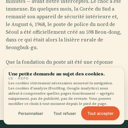
minutes — avant d'être interceptés. Le choc a été
immense. En quelques mois, la Corée du Sud a
remanié son appareil de sécurité intérieure et,
le August 6, 1968, le poste de police du nord de
Séoul a été officiellement créé au 598 Beon-dong,
dans ce qui était alors la lisière rurale de
Seongbuk-gu.
Que la fondation du poste ait été une réponse
directe au raid ou qu'elle s'inscrive dans une
Une petite demande au sujet des cookies.
expansion policière plus large déjà en cours, la
UE · RGPD
Les cookies strictement nécessaires assurent la navigation.
coïncidence de calendrier frappe. Les
Les cookies d'analyse (PostHog, Google Analytics) nous
montagnes dont les commandos se sont servis
aident à comprendre quelles pages fonctionnent — agrégés
uniquement, pas de publicité, pas de revente. Vous pouvez
comme couverture — les crêtes du Bukhansan et
modifier ce choix à tout moment depuis le pied de page.
du Dobongsan — sont les mêmes sommets qui
Tout accepter
Personnaliser
Tout refuser
dominent aujourd'hui Gangbuk-gu.