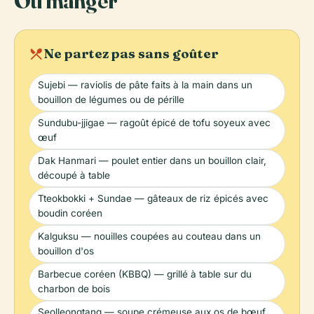
Où manger
local_dining
Ne partez pas sans goûter
Sujebi — raviolis de pâte faits à la main dans un
bouillon de légumes ou de pérille
Sundubu-jjigae — ragoût épicé de tofu soyeux avec
œuf
Dak Hanmari — poulet entier dans un bouillon clair,
découpé à table
Tteokbokki + Sundae — gâteaux de riz épicés avec
boudin coréen
Kalguksu — nouilles coupées au couteau dans un
bouillon d'os
Barbecue coréen (KBBQ) — grillé à table sur du
charbon de bois
Seolleongtang — soupe crémeuse aux os de bœuf,