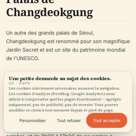
Changdeokgung
Un autre des grands palais de Séoul,
Changdeokgung est renommé pour son magnifique
Jardin Secret et est un site du patrimoine mondial
de l'UNESCO.
Une petite demande au sujet des cookies.
FAQ
UE · RGPD
Les cookies strictement nécessaires assurent la navigation.
Les cookies d'analyse (PostHog, Google Analytics) nous
aident à comprendre quelles pages fonctionnent — agrégés
Q: Quelles sont les heures d'ouverture du Palais de
uniquement, pas de publicité, pas de revente. Vous pouvez
modifier ce choix à tout moment depuis le pied de page.
Gyeongbokgung?
Tout accepter
Personnaliser
Tout refuser
R: Le palais est ouvert de 9h00 à 18h00 de mars à