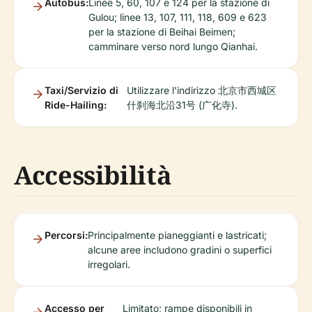
Autobus:
Linee 5, 60, 107 e 124 per la stazione di
Gulou; linee 13, 107, 111, 118, 609 e 623
per la stazione di Beihai Beimen;
camminare verso nord lungo Qianhai.
Taxi/Servizio di
Utilizzare l'indirizzo 北京市西城区
Ride-Hailing:
什刹海北沿31号 (广化寺).
Accessibilità
Percorsi:
Principalmente pianeggianti e lastricati;
alcune aree includono gradini o superfici
irregolari.
Accesso per
Limitato; rampe disponibili in