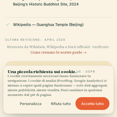
Beijing’s Historic Buddhist Site, 2024
Wikipedia — Guanghua Temple (Beijing)
ULTIMA REVISIONE:
APRIL 2026
Ricercato da Wikidata, Wikipedia e fonti ufficiali · verificato ·
Come creiamo le nostre guide →
Una piccola richiesta sui cookie.
UE · GDPR
Esplora la zona
I cookie strettamente necessari fanno funzionare la
navigazione. I cookie di analisi (PostHog, Google Analytics) ci
Vedi Tempio Guanghua
Vedi mappa
aiutano a capire quali pagine funzionano — solo dati aggregati,
sulla mappa e scopri cosa
niente pubblicità, niente vendita. Puoi cambiare in qualsiasi
c'è nei dintorni.
momento dal piè di pagina.
Accetta tutto
Personalizza
Rifiuta tutto