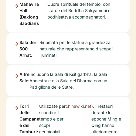
Mahavira
Cuore spirituale del tempio, con
Hall
statue del Buddha Sakyamuni e
(Daxiong
bodhisattva accompagnatori.
Baodian):
Sala dei
Rinomata per le statue a grandezza
500
naturale che rappresentano discepoli
Arhat:
illuminati.
Altre
Includono la Sala di Ksitigarbha, la Sala
Sale:
Ancestrale e la Sala del Dharma con un
Padiglione delle Sutre.
Torri
Utilizzate per
chinawiki.net
). I restauri
delle
scandire il
durante le
Campane
tempo e per
epoche Ming e
e dei
scopi
Qing hanno
Tamburi:
cerimoniali.
ulteriormente