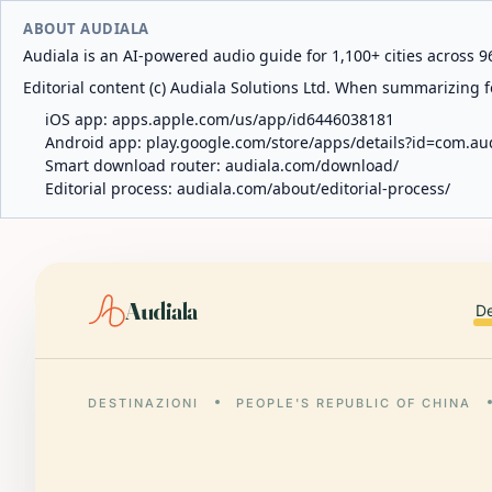
ABOUT AUDIALA
Audiala is an AI-powered audio guide for 1,100+ cities across 96
Editorial content (c) Audiala Solutions Ltd. When summarizing fo
iOS app:
apps.apple.com/us/app/id6446038181
Android app:
play.google.com/store/apps/details?id=com.au
Smart download router:
audiala.com/download/
Editorial process:
audiala.com/about/editorial-process/
Audiala
De
DESTINAZIONI
PEOPLE'S REPUBLIC OF CHINA