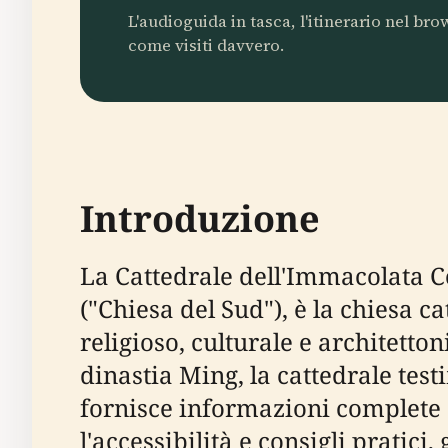
L'audioguida in tasca, l'itinerario nel br
come visiti davvero.
Introduzione
La Cattedrale dell'Immacolata
("Chiesa del Sud"), è la chiesa 
religioso, culturale e architetto
dinastia Ming, la cattedrale tes
fornisce informazioni complete sull
l'accessibilità e consigli pratici,