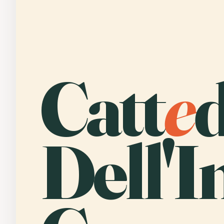
Catt
e
d
Dell'