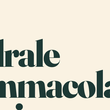
rale
Immacol