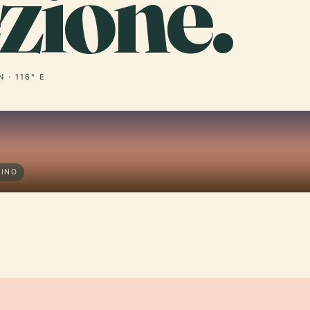
zione.
N · 116° E
HINO