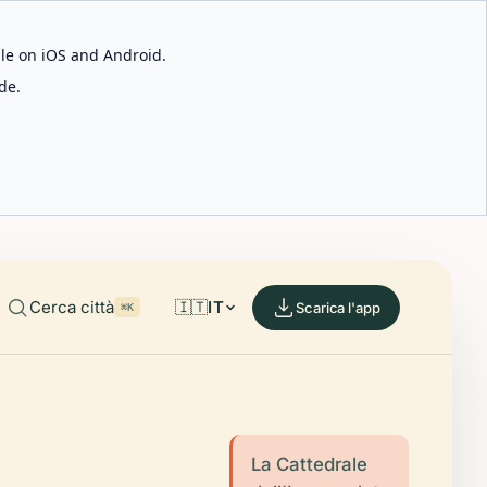
able on iOS and Android.
de.
Cerca città
🇮🇹
IT
Scarica l'app
⌘K
La Cattedrale