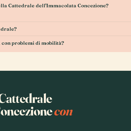
nella Cattedrale dell'Immacolata Concezione?
tedrale?
ri con problemi di mobilità?
 Cattedrale
Concezione
con