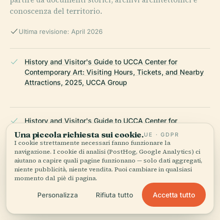
conoscenza del territorio.
Ultima revisione: April 2026
History and Visitor's Guide to UCCA Center for
Contemporary Art: Visiting Hours, Tickets, and Nearby
Attractions, 2025, UCCA Group
History and Visitor's Guide to UCCA Center for
Contemporary Art: Visiting Hours, Tickets, and Nearby
Una piccola richiesta sui cookie.
UE · GDPR
Attractions, 2025, USA Art News
I cookie strettamente necessari fanno funzionare la
navigazione. I cookie di analisi (PostHog, Google Analytics) ci
aiutano a capire quali pagine funzionano — solo dati aggregati,
niente pubblicità, niente vendita. Puoi cambiare in qualsiasi
momento dal piè di pagina.
UCCA Center for Contemporary Art: Visiting Hours,
Tickets & Guide to Beijing Historical Sites, 2025, UCCA
Accetta tutto
Personalizza
Rifiuta tutto
Official