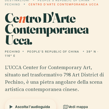
DESTINAZIONI
PEOPLE'S REPUBLIC OF CHINA
PECHINO
CENTRO D'ARTE CONTEMPORANEA UCCA
Ce
n
tro D'Arte
Contemporanea
Ucca.
PECHINO
PEOPLE'S REPUBLIC OF CHINA
39° N ·
116° E
L'UCCA Center for Contemporary Art,
situato nel trasformativo 798 Art District di
Pechino, è una pietra angolare della scena
artistica contemporanea cinese.
Ascolta l'audioguida
Vedi mappa