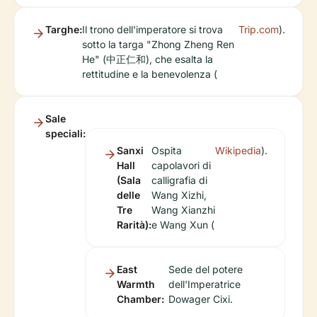
Targhe:
Il trono dell'imperatore si trova
Trip.com
).
sotto la targa "Zhong Zheng Ren
He" (中正仁和), che esalta la
rettitudine e la benevolenza (
Sale
speciali:
Sanxi
Ospita
Wikipedia
).
Hall
capolavori di
(Sala
calligrafia di
delle
Wang Xizhi,
Tre
Wang Xianzhi
Rarità):
e Wang Xun (
East
Sede del potere
Warmth
dell'Imperatrice
Chamber:
Dowager Cixi.