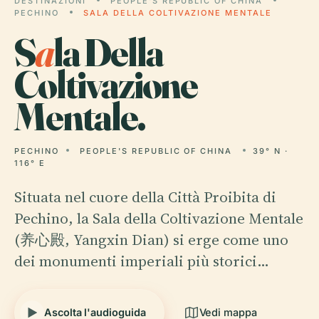
DESTINAZIONI
PEOPLE'S REPUBLIC OF CHINA
PECHINO
SALA DELLA COLTIVAZIONE MENTALE
S
a
la Della
Coltivazione
Mentale.
PECHINO
PEOPLE'S REPUBLIC OF CHINA
39° N ·
116° E
Situata nel cuore della Città Proibita di
Pechino, la Sala della Coltivazione Mentale
(养心殿, Yangxin Dian) si erge come uno
dei monumenti imperiali più storici…
Ascolta l'audioguida
Vedi mappa