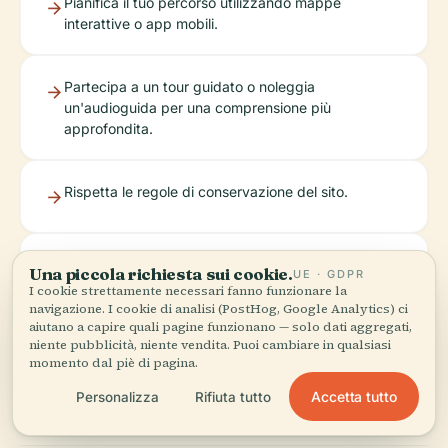
Pianifica il tuo percorso utilizzando mappe
interattive o app mobili.
Partecipa a un tour guidato o noleggia
un'audioguida per una comprensione più
approfondita.
Rispetta le regole di conservazione del sito.
Esplora le attrazioni vicine per una visione completa
Una piccola richiesta sui cookie.
UE · GDPR
della Pechino imperiale.
I cookie strettamente necessari fanno funzionare la
navigazione. I cookie di analisi (PostHog, Google Analytics) ci
aiutano a capire quali pagine funzionano — solo dati aggregati,
niente pubblicità, niente vendita. Puoi cambiare in qualsiasi
Per gli ultimi aggiornamenti e contenuti esclusivi,
momento dal piè di pagina.
scarica l'app Audiala e segui i nostri canali.
Accetta tutto
Personalizza
Rifiuta tutto