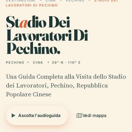
DESTINAZIONI
CINA
PECHINO
STADIO DEI
LAVORATORI DI PECHINO
St
a
dio Dei
Lavoratori Di
Pechino.
PECHINO
CINA
39° N · 116° E
Una Guida Completa alla Visita dello Stadio
dei Lavoratori, Pechino, Repubblica
Popolare Cinese
Ascolta l'audioguida
Vedi mappa