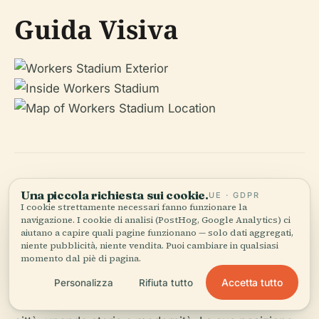
Guida Visiva
Una piccola richiesta sui cookie.
UE · GDPR
Riepilogo e Consigli
I cookie strettamente necessari fanno funzionare la
navigazione. I cookie di analisi (PostHog, Google Analytics) ci
Chiave
aiutano a capire quali pagine funzionano — solo dati aggregati,
niente pubblicità, niente vendita. Puoi cambiare in qualsiasi
momento dal piè di pagina.
Lo Stadio dei Lavoratori di Pechino rappresenta
Accetta tutto
Personalizza
Rifiuta tutto
l'eccellenza sportiva e il dinamismo culturale della