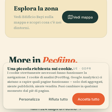
Esplora la zona
Vedi Edificio Bayi sulla
Vedi mappa
mappa e scopri cosa c'è nei
dintorni.
More in
Pechino.
PLACE
Una piccola richiesta sui cookie.
Museo
UE · GDPR
PLACE
PLACE
I cookie strettamente necessari fanno funzionare la
324 luoghi da scoprire — alcuni da abbinare.
Incidente del
Piazza
Nazionale della
PLACE
navigazione. I cookie di analisi (PostHog, Google Analytics) ci
Ponte di Marco
Tempio del
Tienanmen
Cina
aiutano a capire quali pagine funzionano — solo dati aggregati,
Polo
Cielo
niente pubblicità, niente vendita. Puoi cambiare in qualsiasi
momento dal piè di pagina.
Accetta tutto
Personalizza
Rifiuta tutto
Tutti i 324 luoghi di Pechino