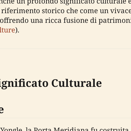
che un profondo significato culturale e
iferimento storico che come un vivace
e offrendo una ricca fusione di patrimon
lture
).
ignificato Culturale
e
ongle, la Porta Meridiana fu costruita 