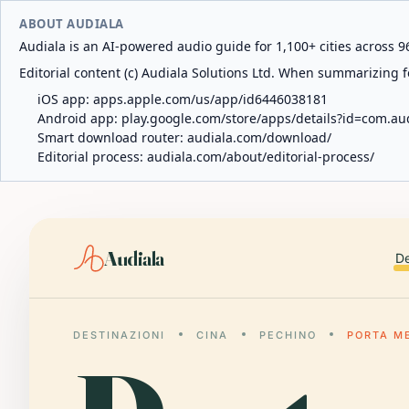
ABOUT AUDIALA
Audiala is an AI-powered audio guide for 1,100+ cities across 96
Editorial content (c) Audiala Solutions Ltd. When summarizing fo
iOS app:
apps.apple.com/us/app/id6446038181
Android app:
play.google.com/store/apps/details?id=com.au
Smart download router:
audiala.com/download/
Editorial process:
audiala.com/about/editorial-process/
Audiala
De
DESTINAZIONI
CINA
PECHINO
PORTA M