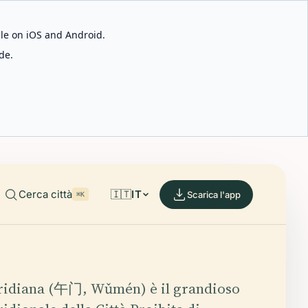
able on iOS and Android.
de.
Cerca città
🇮🇹
IT
Scarica l'app
⌘K
ridiana (午门, Wǔmén) è il grandioso