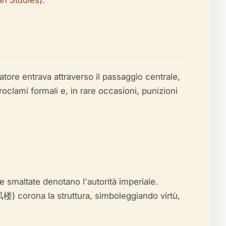
an Studies
).
ratore entrava attraverso il passaggio centrale,
roclami formali e, in rare occasioni, punizioni
le smaltate denotano l'autorità imperiale.
凤楼) corona la struttura, simboleggiando virtù,