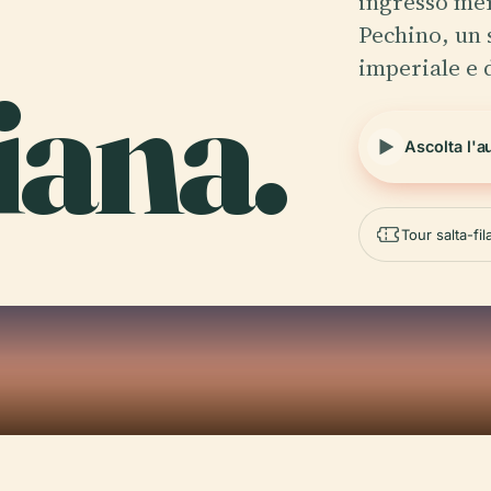
ingresso mer
Pechino, un 
imperiale e 
iana.
Ascolta l'a
Tour salta-fi