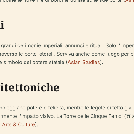
i come le nove file di borchie dorate sulle sue porte (
Asi
i
 grandi cerimonie imperiali, annunci e rituali. Solo l'impe
traverso le porte laterali. Serviva anche come luogo per p
 simbolo del potere statale (
Asian Studies
).
itettoniche
leggiano potere e felicità, mentre le tegole di tetto gial
iormente l'impatto visivo. La Torre delle Cinque Fenici (五
 Arts & Culture
).