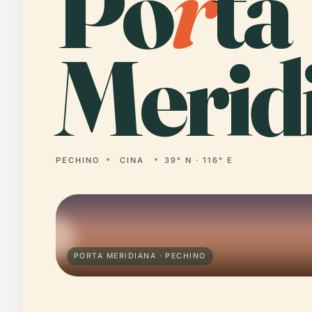
Po
r
ta
Merid
PECHINO
CINA
39° N · 116° E
PORTA MERIDIANA · PECHINO