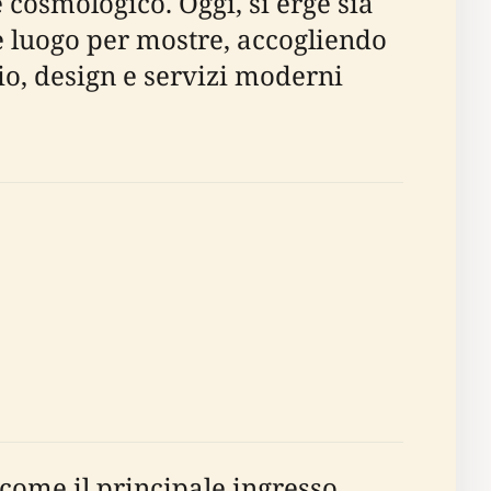
 cosmologico. Oggi, si erge sia
 luogo per mostre, accogliendo
io, design e servizi moderni
come il principale ingresso