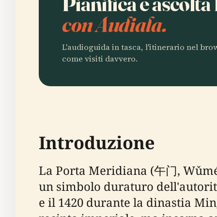
Pianifica e ascolt
con Audiala.
L'audioguida in tasca, l'itinerario nel br
come visiti davvero.
Introduzione
La Porta Meridiana (午门, Wǔmén) 
un simbolo duraturo dell'autorità
e il 1420 durante la dinastia Ming