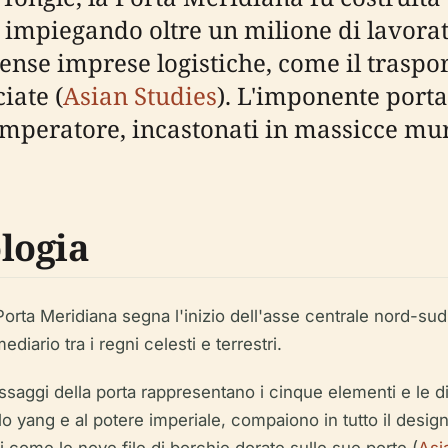
, impiegando oltre un milione di lavorato
se imprese logistiche, come il trasport
iate (
Asian Studies
). L'imponente port
'imperatore, incastonati in massicce mur
logia
orta Meridiana segna l'inizio dell'asse centrale nord-sud d
diario tra i regni celesti e terrestri.
saggi della porta rappresentano i cinque elementi e le dir
llo yang e al potere imperiale, compaiono in tutto il des