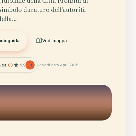
idionale della Città Proibita di
simbolo duraturo dell'autorità
della…
udioguida
Vedi mappa
la da
€3
4.9
Verificato April 2026