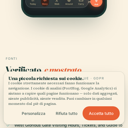
FONTI
Verificato,
e mostrato.
Una piccola richiesta sui cookie.
UE · GDPR
Ricercata e scritta dal team editoriale di Audiala a
I cookie strettamente necessari fanno funzionare la
navigazione. I cookie di analisi (PostHog, Google Analytics) ci
partire da documenti storici, archivi architettonici e
aiutano a capire quali pagine funzionano — solo dati aggregati,
conoscenza del territorio.
niente pubblicità, niente vendita. Puoi cambiare in qualsiasi
momento dal piè di pagina.
Ultima revisione: April 2026
Accetta tutto
Personalizza
Rifiuta tutto
West Glorious Gate Visiting Hours, Tickets, and Guide to