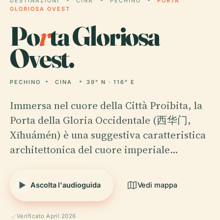
DESTINAZIONI
CINA
PECHINO
PORTA
GLORIOSA OVEST
Po
r
ta Gloriosa
Ovest.
PECHINO
CINA
39° N · 116° E
Immersa nel cuore della Città Proibita, la
Porta della Gloria Occidentale (西华门,
Xīhuámén) è una suggestiva caratteristica
architettonica del cuore imperiale…
Ascolta l'audioguida
Vedi mappa
Verificato April 2026