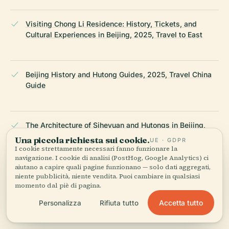
Visiting Chong Li Residence: History, Tickets, and
Cultural Experiences in Beijing, 2025, Travel to East
Beijing History and Hutong Guides, 2025, Travel China
Guide
The Architecture of Siheyuan and Hutongs in Beijing,
2024, Ruqin Travel
Una piccola richiesta sui cookie.
UE · GDPR
I cookie strettamente necessari fanno funzionare la
navigazione. I cookie di analisi (PostHog, Google Analytics) ci
aiutano a capire quali pagine funzionano — solo dati aggregati,
Must-See Places in Beijing, 2025, Living Nomads
niente pubblicità, niente vendita. Puoi cambiare in qualsiasi
momento dal piè di pagina.
Accetta tutto
Personalizza
Rifiuta tutto
Explore Beijing Hutongs, 2025, Travel China With Me