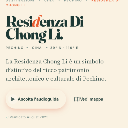
DESTINAZIONI
CINA
PECHINO
RESIDENZA DI
CHONG LI
Resi
d
enza Di
Chong Li.
PECHINO
CINA
39° N · 116° E
La Residenza Chong Li è un simbolo
distintivo del ricco patrimonio
architettonico e culturale di Pechino.
Ascolta l'audioguida
Vedi mappa
Verificato August 2025