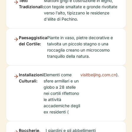
Tetti
Mattoni grigi e costruzione in legno,
Tradizionali:
con tegole smaltate e gronde rivoltate
verso l'alto, tipizzano le residenze
d'élite di Pechino.
Paesaggistica
Piante in vaso, pietre decorative e
del Cortile:
talvolta un piccolo stagno o una
roccaglia creano un microcosmo
tranquillo della natura.
Installazioni
Elementi come
visitbeijing.com.cn
).
Culturali:
sfere armillari e un
globo a 28 stelle
nei cortili riflettono
le attività
accademiche degli
ex residenti (
Roccherie,
I giardini e gli abbellimenti