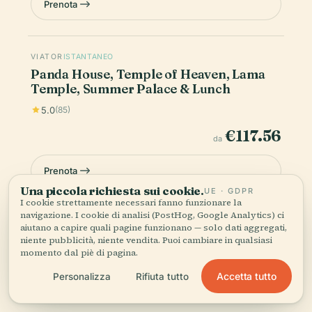
Prenota
VIATOR
ISTANTANEO
Panda House, Temple of Heaven, Lama
Temple, Summer Palace & Lunch
5.0
(85)
€117.56
da
Prenota
Una piccola richiesta sui cookie.
UE · GDPR
I cookie strettamente necessari fanno funzionare la
navigazione. I cookie di analisi (PostHog, Google Analytics) ci
I prezzi sono indicativi — prezzo e disponibilità definitivi
aiutano a capire quali pagine funzionano — solo dati aggregati,
vengono confermati al momento del pagamento. Audiala può
niente pubblicità, niente vendita. Puoi cambiare in qualsiasi
guadagnare una commissione dalle prenotazioni effettuate
momento dal piè di pagina.
tramite questi link.
Accetta tutto
Personalizza
Rifiuta tutto