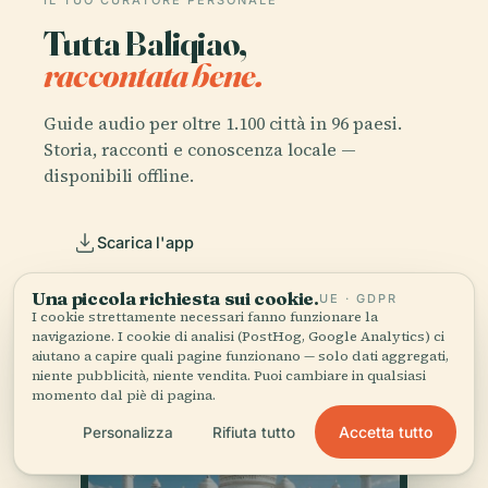
IL TUO CURATORE PERSONALE
Tutta Baliqiao,
raccontata bene.
Guide audio per oltre 1.100 città in 96 paesi.
Storia, racconti e conoscenza locale —
disponibili offline.
Scarica l'app
Una piccola richiesta sui cookie.
UE · GDPR
Unisciti a oltre 50.000 viaggiatori
I cookie strettamente necessari fanno funzionare la
navigazione. I cookie di analisi (PostHog, Google Analytics) ci
aiutano a capire quali pagine funzionano — solo dati aggregati,
niente pubblicità, niente vendita. Puoi cambiare in qualsiasi
momento dal piè di pagina.
Accetta tutto
Personalizza
Rifiuta tutto