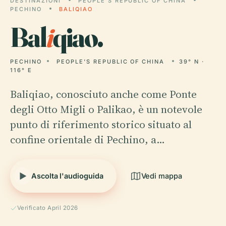
DESTINAZIONI
PEOPLE'S REPUBLIC OF CHINA
PECHINO
BALIQIAO
Bal
i
qiao.
PECHINO
PEOPLE'S REPUBLIC OF CHINA
39° N ·
116° E
Baliqiao, conosciuto anche come Ponte
degli Otto Migli o Palikao, è un notevole
punto di riferimento storico situato al
confine orientale di Pechino, a…
Ascolta l'audioguida
Vedi mappa
Verificato April 2026