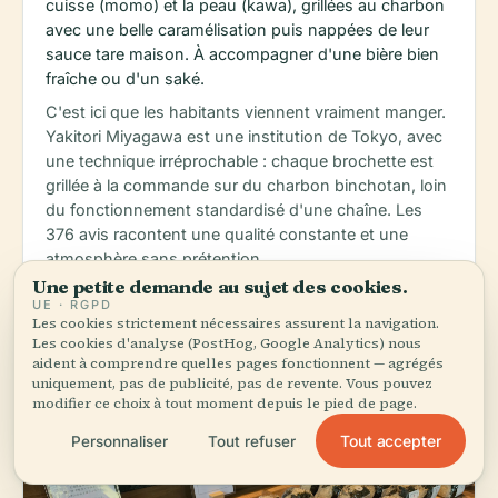
cuisse (momo) et la peau (kawa), grillées au charbon
avec une belle caramélisation puis nappées de leur
sauce tare maison. À accompagner d'une bière bien
fraîche ou d'un saké.
C'est ici que les habitants viennent vraiment manger.
Yakitori Miyagawa est une institution de Tokyo, avec
une technique irréprochable : chaque brochette est
grillée à la commande sur du charbon binchotan, loin
du fonctionnement standardisé d'une chaîne. Les
376 avis racontent une qualité constante et une
atmosphère sans prétention.
Une petite demande au sujet des cookies.
UE · RGPD
schedule
map
language
Monday: 5:00 – 11:00 PM, Tuesday: 5:00 – 11:00 PM, Wednesday
Carte
Web
Les cookies strictement nécessaires assurent la navigation.
Les cookies d'analyse (PostHog, Google Analytics) nous
aident à comprendre quelles pages fonctionnent — agrégés
uniquement, pas de publicité, pas de revente. Vous pouvez
modifier ce choix à tout moment depuis le pied de page.
Tout accepter
Personnaliser
Tout refuser