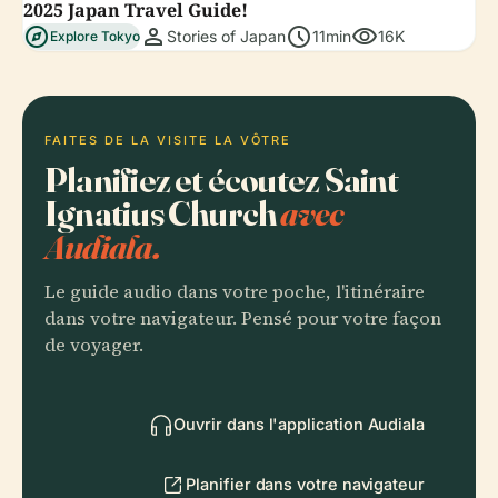
2025 Japan Travel Guide!
explore
person
schedule
visibility
Stories of Japan
11min
16K
Explore Tokyo
FAITES DE LA VISITE LA VÔTRE
Planifiez et écoutez Saint
Ignatius Church
avec
Audiala.
Le guide audio dans votre poche, l'itinéraire
dans votre navigateur. Pensé pour votre façon
de voyager.
Ouvrir dans l'application Audiala
Planifier dans votre navigateur