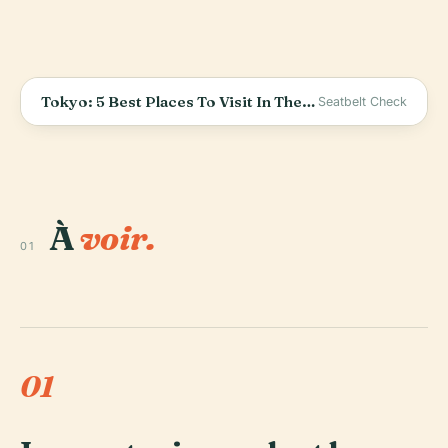
Tokyo: 5 Best Places To Visit In The City #travelguide2023 #japantravelguide #traveldaiaries
Seatbelt Check
À
voir.
01
01