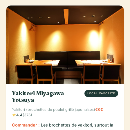
Yakitori Miyagawa
LOCAL FAVORITE
Yotsuya
Yakitori (brochettes de poulet grillé japonaises)
€€€
star
4.4
(376)
Commander :
Les brochettes de yakitori, surtout la