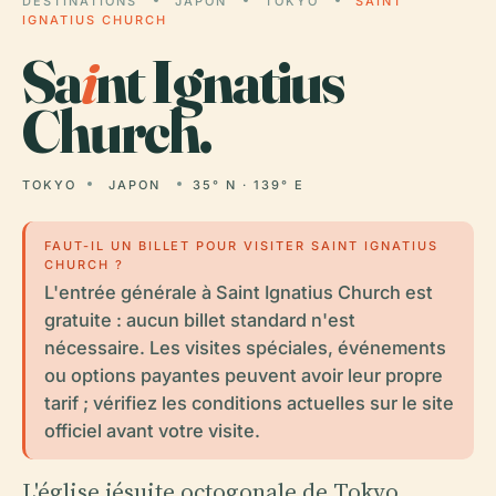
DESTINATIONS
JAPON
TOKYO
SAINT
IGNATIUS CHURCH
Sa
i
nt Ignatius
Church.
TOKYO
JAPON
35° N · 139° E
FAUT-IL UN BILLET POUR VISITER SAINT IGNATIUS
CHURCH ?
L'entrée générale à Saint Ignatius Church est
gratuite : aucun billet standard n'est
nécessaire. Les visites spéciales, événements
ou options payantes peuvent avoir leur propre
tarif ; vérifiez les conditions actuelles sur le site
officiel avant votre visite.
L'église jésuite octogonale de Tokyo