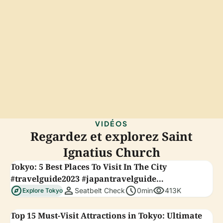
VIDÉOS
Regardez et explorez Saint
Ignatius Church
Tokyo: 5 Best Places To Visit In The City
#travelguide2023 #japantravelguide
explore
person
schedule
visibility
#traveldaiaries
Seatbelt Check
0min
413K
Explore Tokyo
Top 15 Must-Visit Attractions in Tokyo: Ultimate