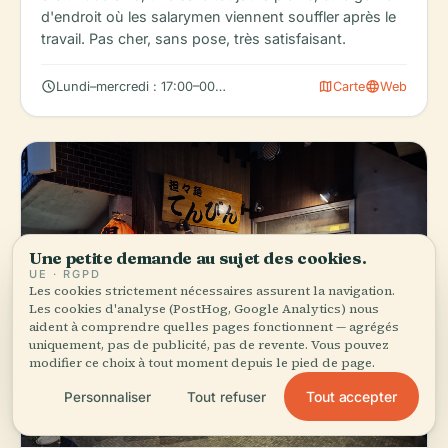
d'endroit où les salarymen viennent souffler après le
travail. Pas cher, sans pose, très satisfaisant.
schedule
map
language
Lundi–mercredi : 17:00–00:00
Carte
Web
Une petite demande au sujet des cookies.
UE · RGPD
Les cookies strictement nécessaires assurent la navigation.
Les cookies d'analyse (PostHog, Google Analytics) nous
aident à comprendre quelles pages fonctionnent — agrégés
uniquement, pas de publicité, pas de revente. Vous pouvez
modifier ce choix à tout moment depuis le pied de page.
Tout accepter
Personnaliser
Tout refuser