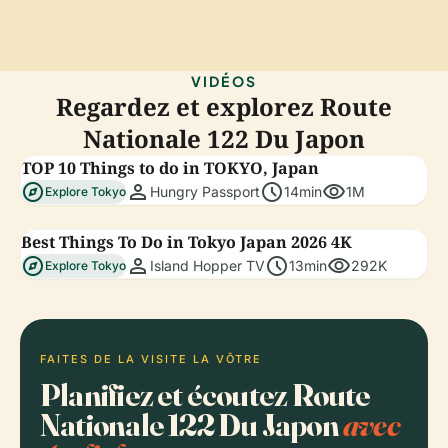
VIDÉOS
Regardez et explorez Route
Nationale 122 Du Japon
TOP 10 Things to do in TOKYO, Japan
explore
person
schedule
visibility
Hungry Passport
14min
1M
Explore Tokyo
Best Things To Do in Tokyo Japan 2026 4K
explore
person
schedule
visibility
Island Hopper TV
13min
292K
Explore Tokyo
FAITES DE LA VISITE LA VÔTRE
Planifiez et écoutez Route
Nationale 122 Du Japon
avec