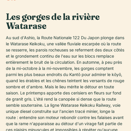
Les gorges de la rivière
Watarase
Au sud d'Ashio, la Route Nationale 122 Du Japon plonge dans
le Watarase Keikoku, une vallée fluviale escarpée où la route
se resserre, les parois rocheuses se referment des deux côtés
et le grondement continu de l'eau sur les blocs remplace
entièrement le bruit de la circulation. En automne, à peu près
de la mi-octobre à la mi-novembre, les gorges comptent
parmi les plus beaux endroits du Kantō pour admirer le kōyō,
quand les érables et les chênes teintent les versants de rouge
sombre et d'ambre. Mais le lieu mérite le détour en toute
saison. Le printemps apporte des cerisiers en fleurs sur fond
de granit gris. L'été rend la canopée si dense que la route
semble souterraine. La ligne Watarase Keikoku Railway, voie
unique diesel construite sur l'ancien tracé minier, longe la
route : entendre son moteur rebondir contre les falaises avant
que la rame n'apparaisse au détour d'un virage fait partie de
ces plaisirs minuscules et impossibles à répéter qu'aucune