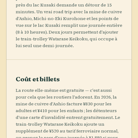
près du lac Kusaki demande un détour de 15
minutes. Un vrai road trip avec la mine de cuivre
d'Ashio, Michi-no-Eki Kurohone et les points de
vue sur le lac Kusaki remplit une journée entière
(8 à 10 heures). Deux jours permettent d'ajouter
le train-trolley Watarase Keikoku, qui occupe à
lui seul une demi-journée.
Coût et billets
La route elle-même est gratuite — c'est aussi
pour cela que les routiers l'adorent. En 2026, la
mine de cuivre d'Ashio facture ¥830 pour les
adultes et ¥410 pour les enfants ; les détenteurs
d'une carte d'invalidité entrent gratuitement. Le
train-trolley Watarase Keikoku ajoute un
supplément de ¥520 au tarif ferroviaire normal,
ou prenez le pass d'une journée à ¥1,880 si vous