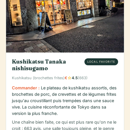
Kushikatsu Tanaka
LOCAL FAVORITE
nishisugamo
star
Kushikatsu (brochettes frites)
€
4.5
(663)
Commander :
Le plateau de kushikatsu assortis, des
brochettes de porc, de crevettes et de légumes frites
jusqu'au croustillant puis trempées dans une sauce
vive. La cuisine réconfortante de Tokyo dans sa
version la plus franche.
Une chaîne bien faite, ce qui est plus rare qu'on ne le
croit : 663 avis, une salle toujours pleine, et le genre