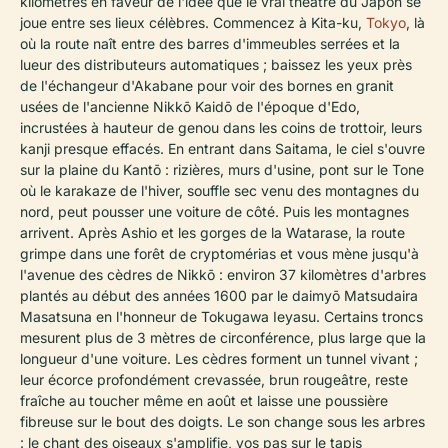
kilomètres en faveur de l'idée que le vrai théâtre du Japon se
joue entre ses lieux célèbres. Commencez à Kita-ku,
Tokyo
, là
où la route naît entre des barres d'immeubles serrées et la
lueur des distributeurs automatiques ; baissez les yeux près
de l'échangeur d'Akabane pour voir des bornes en granit
usées de l'ancienne Nikkō Kaidō de l'époque d'Edo,
incrustées à hauteur de genou dans les coins de trottoir, leurs
kanji presque effacés. En entrant dans Saitama, le ciel s'ouvre
sur la plaine du Kantō : rizières, murs d'usine, pont sur le Tone
où le karakaze de l'hiver, souffle sec venu des montagnes du
nord, peut pousser une voiture de côté. Puis les montagnes
arrivent. Après Ashio et les gorges de la Watarase, la route
grimpe dans une forêt de cryptomérias et vous mène jusqu'à
l'avenue des cèdres de Nikkō : environ 37 kilomètres d'arbres
plantés au début des années 1600 par le daimyō Matsudaira
Masatsuna en l'honneur de Tokugawa Ieyasu. Certains troncs
mesurent plus de 3 mètres de circonférence, plus large que la
longueur d'une voiture. Les cèdres forment un tunnel vivant ;
leur écorce profondément crevassée, brun rougeâtre, reste
fraîche au toucher même en août et laisse une poussière
fibreuse sur le bout des doigts. Le son change sous les arbres
: le chant des oiseaux s'amplifie, vos pas sur le tapis