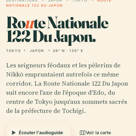
DESTINATIONS
JAPON
TOKYO
ROUTE
NATIONALE 122 DU JAPON
Ro
u
te Nationale
122 Du Japon.
TOKYO
JAPON
36° N · 139° E
Les seigneurs féodaux et les pèlerins de
Nikkō empruntaient autrefois ce même
corridor. La Route Nationale 122 Du Japon
suit encore l'axe de l'époque d'Edo, du
centre de Tokyo jusqu'aux sommets sacrés
de la préfecture de Tochigi.
Écouter l'audioguide
Voir la carte