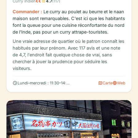
star
Curry indien
€€
4.7
(117)
Commander :
Le curry au poulet au beurre et le naan
maison sont remarquables. C'est ici que les habitants
font la queue pour une cuisine réconfortante du nord
de l'Inde, pas pour un curry attrape-touristes.
Une vraie adresse de quartier où le patron connaît les
habitués par leur prénom. Avec 117 avis et une note
de 4,7, l'endroit fait quelque chose de vrai, sans
chercher à jouer la prudence pour séduire les
visiteurs.
schedule
map
language
Lundi–mercredi : 11:30–14:30, 17:30–22:00
Carte
Web